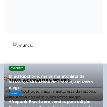
ESPORTES
Eliud Kipchoge, maior maratonista da
MAIS ACESSADAS NO MÊS
história, visita Arena do Grêmio, em Porto
Alegre
MÚSICA
10/07/2026
Afropunk Brasil abre vendas para edição