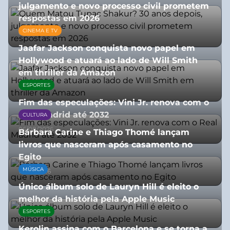
julgamento e novo processo civil prometem
respostas em 2026
CINEMA E TV
05/08/2026
Jaafar Jackson conquista novo papel em
Hollywood e atuará ao lado de Will Smith
em thriller da Amazon
ESPORTES
06/08/2026
Fim das especulações: Vini Jr. renova com o
Real Madrid até 2032
CULTURA
06/08/2026
Bárbara Carine e Thiago Thomé lançam
livros que nasceram após casamento no
Egito
MÚSICA
10/07/2026
Único álbum solo de Lauryn Hill é eleito o
melhor da história pela Apple Music
ESPORTES
06/08/2026
Kerolin assina com o Barcelona e se torna a