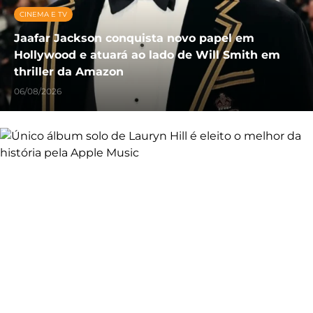
CINEMA E TV
Jaafar Jackson conquista novo papel em
Hollywood e atuará ao lado de Will Smith em
thriller da Amazon
06/08/2026