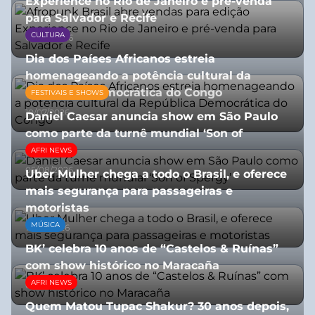
Experience no Rio de Janeiro e pré-venda
para Salvador e Recife
CULTURA
03/08/2026
Dia dos Países Africanos estreia
homenageando a potência cultural da
República Democrática do Congo
FESTIVAIS E SHOWS
10/07/2026
Daniel Caesar anuncia show em São Paulo
como parte da turnê mundial ‘Son of
Spergy’
AFRI NEWS
05/08/2026
Uber Mulher chega a todo o Brasil, e oferece
mais segurança para passageiras e
motoristas
MÚSICA
10/07/2026
BK’ celebra 10 anos de “Castelos & Ruínas”
com show histórico no Maracaña
AFRI NEWS
06/08/2026
Quem Matou Tupac Shakur? 30 anos depois,