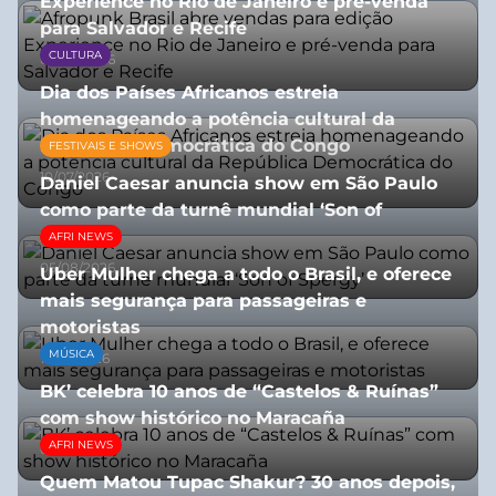
Experience no Rio de Janeiro e pré-venda
para Salvador e Recife
CULTURA
03/08/2026
Dia dos Países Africanos estreia
homenageando a potência cultural da
República Democrática do Congo
FESTIVAIS E SHOWS
10/07/2026
Daniel Caesar anuncia show em São Paulo
como parte da turnê mundial ‘Son of
Spergy’
AFRI NEWS
05/08/2026
Uber Mulher chega a todo o Brasil, e oferece
mais segurança para passageiras e
motoristas
MÚSICA
10/07/2026
BK’ celebra 10 anos de “Castelos & Ruínas”
com show histórico no Maracaña
AFRI NEWS
06/08/2026
Quem Matou Tupac Shakur? 30 anos depois,