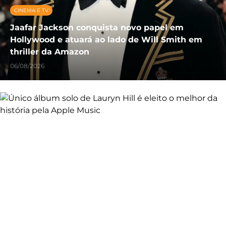
CINEMA E TV
Jaafar Jackson conquista novo papel em
Hollywood e atuará ao lado de Will Smith em
thriller da Amazon
06/08/2026