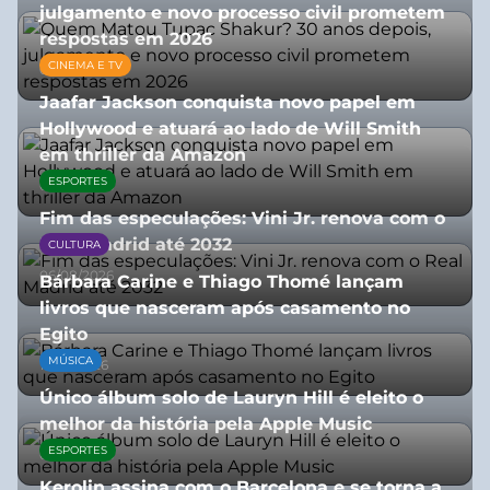
julgamento e novo processo civil prometem
respostas em 2026
CINEMA E TV
05/08/2026
Jaafar Jackson conquista novo papel em
Hollywood e atuará ao lado de Will Smith
em thriller da Amazon
ESPORTES
06/08/2026
Fim das especulações: Vini Jr. renova com o
Real Madrid até 2032
CULTURA
06/08/2026
Bárbara Carine e Thiago Thomé lançam
livros que nasceram após casamento no
Egito
MÚSICA
10/07/2026
Único álbum solo de Lauryn Hill é eleito o
melhor da história pela Apple Music
ESPORTES
06/08/2026
Kerolin assina com o Barcelona e se torna a