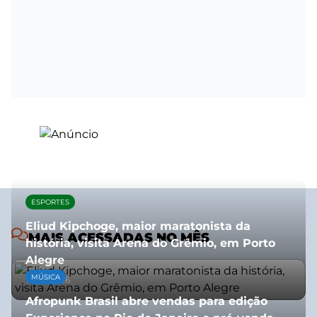
ESPORTES
Eliud Kipchoge, maior maratonista da
MAIS ACESSADAS NO MÊS
história, visita Arena do Grêmio, em Porto
Alegre
MÚSICA
10/07/2026
Afropunk Brasil abre vendas para edição