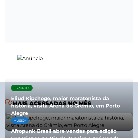
ESPORTES
Eliud Kipchoge, maior maratonista da
MAIS ACESSADAS NO MÊS
história, visita Arena do Grêmio, em Porto
Alegre
MÚSICA
10/07/2026
Afropunk Brasil abre vendas para edição