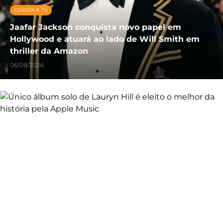
CINEMA E TV
Jaafar Jackson conquista novo papel em
Hollywood e atuará ao lado de Will Smith em
thriller da Amazon
06/08/2026