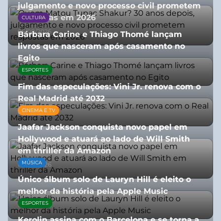
julgamento e novo processo civil prometem
respostas em 2026
CULTURA
05/08/2026
Bárbara Carine e Thiago Thomé lançam
livros que nasceram após casamento no
Egito
ESPORTES
10/07/2026
Fim das especulações: Vini Jr. renova com o
Real Madrid até 2032
CINEMA E TV
06/08/2026
Jaafar Jackson conquista novo papel em
Hollywood e atuará ao lado de Will Smith
em thriller da Amazon
MÚSICA
06/08/2026
Único álbum solo de Lauryn Hill é eleito o
melhor da história pela Apple Music
ESPORTES
06/08/2026
Kerolin assina com o Barcelona e se torna a