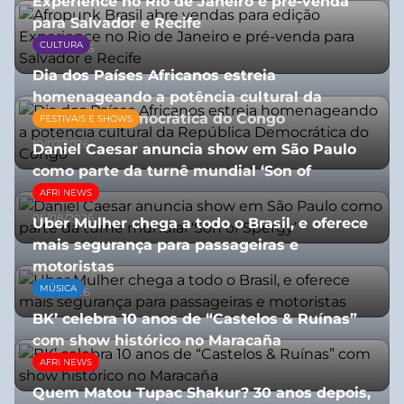
Experience no Rio de Janeiro e pré-venda
para Salvador e Recife
CULTURA
03/08/2026
Dia dos Países Africanos estreia
homenageando a potência cultural da
República Democrática do Congo
FESTIVAIS E SHOWS
10/07/2026
Daniel Caesar anuncia show em São Paulo
como parte da turnê mundial ‘Son of
Spergy’
AFRI NEWS
05/08/2026
Uber Mulher chega a todo o Brasil, e oferece
mais segurança para passageiras e
motoristas
MÚSICA
10/07/2026
BK’ celebra 10 anos de “Castelos & Ruínas”
com show histórico no Maracaña
AFRI NEWS
06/08/2026
Quem Matou Tupac Shakur? 30 anos depois,