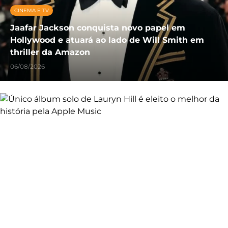
CINEMA E TV
Jaafar Jackson conquista novo papel em
Hollywood e atuará ao lado de Will Smith em
thriller da Amazon
06/08/2026