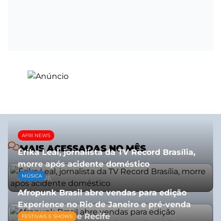
AFRI NEWS
MAIS ACESSADAS NO MÊS
Érika Leal, jornalista da TV Record Brasília,
morre após acidente doméstico
MÚSICA
08/07/2026
Afropunk Brasil abre vendas para edição
Experience no Rio de Janeiro e pré-venda
para Salvador e Recife
FESTIVAIS E SHOWS