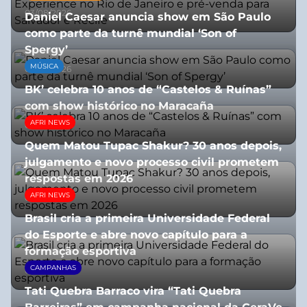
03/08/2026
Daniel Caesar anuncia show em São Paulo
como parte da turnê mundial ‘Son of
Spergy’
MÚSICA
05/08/2026
BK’ celebra 10 anos de “Castelos & Ruínas”
com show histórico no Maracaña
AFRI NEWS
06/08/2026
Quem Matou Tupac Shakur? 30 anos depois,
julgamento e novo processo civil prometem
respostas em 2026
AFRI NEWS
05/08/2026
Brasil cria a primeira Universidade Federal
do Esporte e abre novo capítulo para a
formação esportiva
CAMPANHAS
08/07/2026
Tati Quebra Barraco vira “Tati Quebra