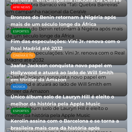
Barreiras” em campanha nacional da CeraVe
AFRI NEWS
08/07/2026
Bronzes do Benin retornam à Nigéria após
mais de um século longe da África
ESPORTES
08/07/2026
Fim das especulações: Vini Jr. renova com o
Real Madrid até 2032
CINEMA E TV
06/08/2026
Jaafar Jackson conquista novo papel em
Hollywood e atuará ao lado de Will Smith
em thriller da Amazon
MÚSICA
06/08/2026
Único álbum solo de Lauryn Hill é eleito o
melhor da história pela Apple Music
ESPORTES
06/08/2026
Kerolin assina com o Barcelona e se torna a
brasileira mais cara da história após