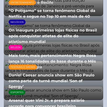
para Salvador e Recife
ENTRETENIMENTO
03/08/2026
“O Polígamo” se torna fenômeno Global da
Netflix e segue no Top 10 em mais de 40
países
NEGÓCIOS
07/07/2026
On inaugura primeiras lojas físicas no Brasil
após conquistar atletas de elite do
atletismo mundial
BELEZA
07/07/2026
Mais tons, mais pertencimento: Negra Rosa
lança 16 tonalidades de base durante o Mês
da Mulher Negra
FESTIVAIS E SHOWS
28/07/2026
Daniel Caesar anuncia show em São Paulo
como parte da turnê mundial ‘Son of
Spergy’
ESPORTES
05/08/2026
Arsenal quer Vini Jr. e prepara salário
recorde para convencer brasileiro