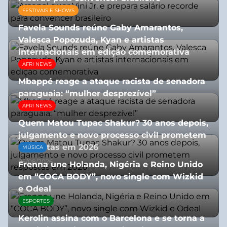
FESTIVAIS E SHOWS
27/07/2026
Favela Sounds reúne Gaby Amarantos,
Valesca Popozuda, Kyan e artistas
internacionais em edição comemorativa
AFRI NEWS
31/07/2026
Mbappé reage a ataque racista de senadora
paraguaia: “mulher desprezível”
AFRI NEWS
07/07/2026
Quem Matou Tupac Shakur? 30 anos depois,
julgamento e novo processo civil prometem
respostas em 2026
MÚSICA
05/08/2026
Frenna une Holanda, Nigéria e Reino Unido
em “COCA BODY”, novo single com Wizkid
e Odeal
ESPORTES
07/07/2026
Kerolin assina com o Barcelona e se torna a