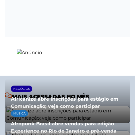
NEGÓCIOS
MAIS ACESSADAS NO MÊS
Africanize abre inscrições para estágio em
Comunicação; veja como participar
MÚSICA
13/01/2026
Afropunk Brasil abre vendas para edição
Experience no Rio de Janeiro e pré-venda