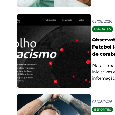
05/08/2026
ESPORTES
Observat
Futebol l
de comba
Plataforma 
iniciativas
informação 
05/08/2026
ESPORTES