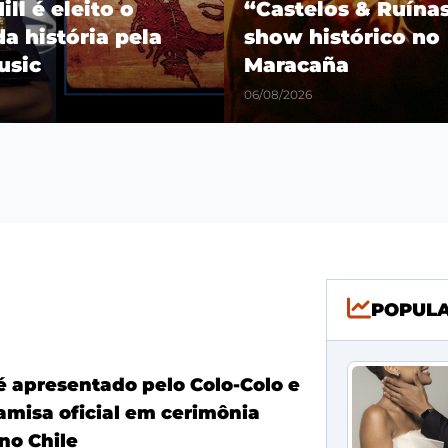
os & Ruínas” com
Fim das especulaçõ
stórico no
Jr. renova com o R
a
Madrid até 2032
06/08/2026
POPUL
é apresentado pelo Colo-Colo e
amisa oficial em cerimônia
no Chile