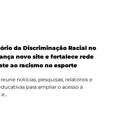
ório da Discriminação Racial no
ança novo site e fortalece rede
te ao racismo no esporte
reúne notícias, pesquisas, relatórios e
 educativas para ampliar o acesso à
e...