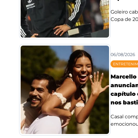
Goleiro ca
Copa de 20
06/08/2026
ENTRETENI
Marcello 
anuncia
capítulo
nos bast
Casal compa
emocionou f