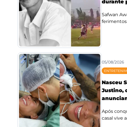
durante 
Safwan Awae
ferimentos;
05/08/2026
ENTRETENI
Nasceu S
Justino,
anunciam
Após conqui
casal vive 