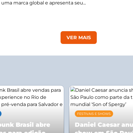
 uma marca global e apresenta seu...
VER MAIS
FESTIVAIS E SHOWS
unk Brasil abre
Daniel Caesar an
as para edição
show em São Pau