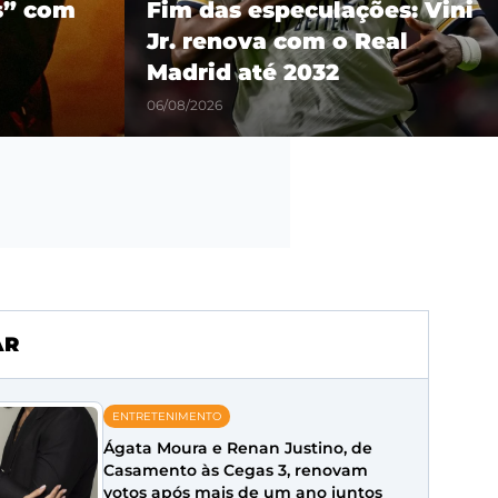
es: Vini
show em São Paulo como
eal
parte da turnê mundial
‘Son of Spergy’
05/08/2026
AR
ENTRETENIMENTO
Ágata Moura e Renan Justino, de
Casamento às Cegas 3, renovam
votos após mais de um ano juntos