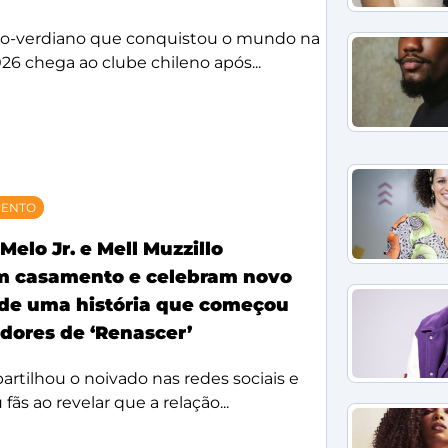
bo-verdiano que conquistou o mundo na
26 chega ao clube chileno após...
MENTO
Melo Jr. e Mell Muzzillo
m casamento e celebram novo
 de uma história que começou
idores de ‘Renascer’
rtilhou o noivado nas redes sociais e
ãs ao revelar que a relação...