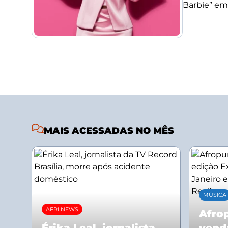
Barbie” em
MAIS ACESSADAS NO MÊS
MÚSICA
AFRI NEWS
Afrop
Érika Leal, jornalista
vend