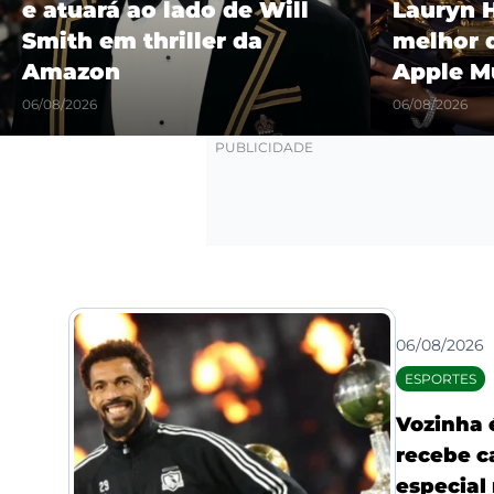
Lauryn Hill é eleito o
“Castel
melhor da história pela
show hi
Apple Music
Maracañ
06/08/2026
06/08/2026
06/08/2026
ESPORTES
Vozinha 
recebe c
especial 