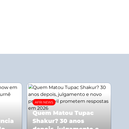
AFRI NEWS
Quem Matou Tupac
uncia
Shakur? 30 anos
lo
depois, julgamento e