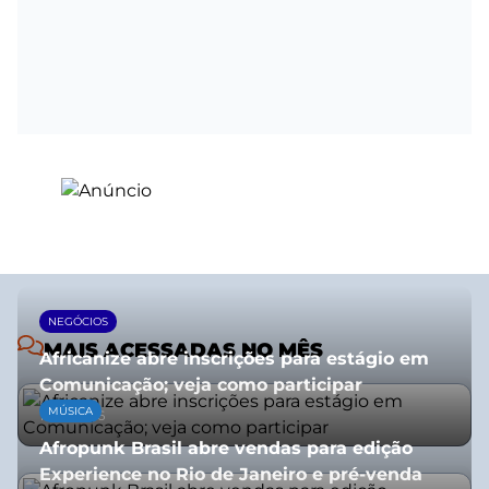
NEGÓCIOS
MAIS ACESSADAS NO MÊS
Africanize abre inscrições para estágio em
Comunicação; veja como participar
MÚSICA
13/01/2026
Afropunk Brasil abre vendas para edição
Experience no Rio de Janeiro e pré-venda