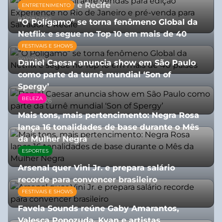
para Salvador e Recife
ENTRETENIMENTO
03/08/2026
“O Polígamo” se torna fenômeno Global da
Netflix e segue no Top 10 em mais de 40
países
FESTIVAIS E SHOWS
07/07/2026
Daniel Caesar anuncia show em São Paulo
como parte da turnê mundial ‘Son of
Spergy’
BELEZA
05/08/2026
Mais tons, mais pertencimento: Negra Rosa
lança 16 tonalidades de base durante o Mês
da Mulher Negra
ESPORTES
28/07/2026
Arsenal quer Vini Jr. e prepara salário
recorde para convencer brasileiro
FESTIVAIS E SHOWS
27/07/2026
Favela Sounds reúne Gaby Amarantos,
Valesca Popozuda, Kyan e artistas