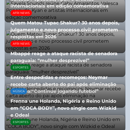
internacionais em edição comemorativa
AFRI NEWS
31/07/2026
Quem Matou Tupac Shakur? 30 anos depois,
julgamento e novo processo civil prometem
respostas em 2026
AFRI NEWS
05/08/2026
Mbappé reage a ataque racista de senadora
paraguaia: “mulher desprezível”
ESPORTES
07/07/2026
Entre despedidas e recomeços: Neymar
recebe carta aberto do pai após eliminação
na Copa:“Continue jogando futebol”
MÚSICA
07/07/2026
Frenna une Holanda, Nigéria e Reino Unido
em “COCA BODY”, novo single com Wizkid
e Odeal
ESPORTES
07/07/2026