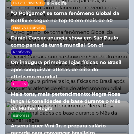
para Salvador e Recife
ENTRETENIMENTO
03/08/2026
“O Polígamo” se torna fenômeno Global da
Netflix e segue no Top 10 em mais de 40
países
FESTIVAIS E SHOWS
07/07/2026
Daniel Caesar anuncia show em São Paulo
como parte da turnê mundial ‘Son of
Spergy’
NEGÓCIOS
05/08/2026
On inaugura primeiras lojas físicas no Brasil
após conquistar atletas de elite do
atletismo mundial
BELEZA
07/07/2026
Mais tons, mais pertencimento: Negra Rosa
lança 16 tonalidades de base durante o Mês
da Mulher Negra
ESPORTES
28/07/2026
Arsenal quer Vini Jr. e prepara salário
recorde para convencer brasileiro