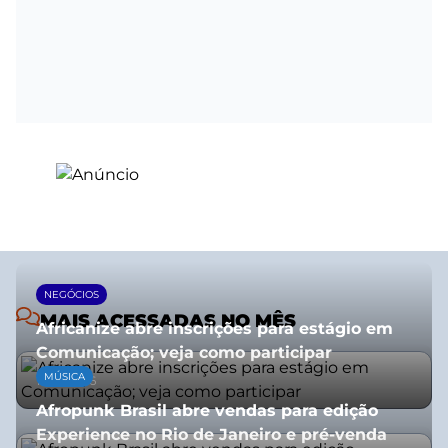
NEGÓCIOS
MAIS ACESSADAS NO MÊS
Africanize abre inscrições para estágio em
Comunicação; veja como participar
MÚSICA
13/01/2026
Afropunk Brasil abre vendas para edição
Experience no Rio de Janeiro e pré-venda