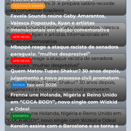
FESTIVAIS E SHOWS
27/07/2026
Favela Sounds reúne Gaby Amarantos,
Valesca Popozuda, Kyan e artistas
internacionais em edição comemorativa
AFRI NEWS
31/07/2026
Mbappé reage a ataque racista de senadora
paraguaia: “mulher desprezível”
AFRI NEWS
07/07/2026
Quem Matou Tupac Shakur? 30 anos depois,
julgamento e novo processo civil prometem
respostas em 2026
MÚSICA
05/08/2026
Frenna une Holanda, Nigéria e Reino Unido
em “COCA BODY”, novo single com Wizkid
e Odeal
ESPORTES
07/07/2026
Kerolin assina com o Barcelona e se torna a