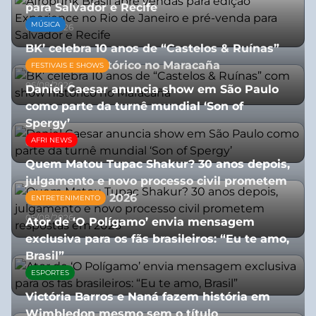
para Salvador e Recife
MÚSICA
03/08/2026
BK’ celebra 10 anos de “Castelos & Ruínas”
com show histórico no Maracaña
FESTIVAIS E SHOWS
06/08/2026
Daniel Caesar anuncia show em São Paulo
como parte da turnê mundial ‘Son of
Spergy’
AFRI NEWS
05/08/2026
Quem Matou Tupac Shakur? 30 anos depois,
julgamento e novo processo civil prometem
respostas em 2026
ENTRETENIMENTO
05/08/2026
Ator de ‘O Polígamo’ envia mensagem
exclusiva para os fãs brasileiros: “Eu te amo,
Brasil”
ESPORTES
13/07/2026
Victória Barros e Naná fazem história em
Wimbledon mesmo sem o título