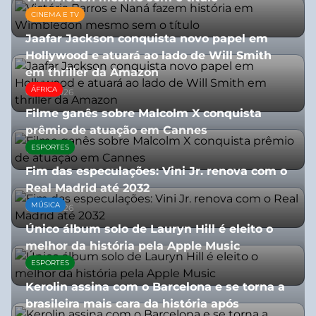
CINEMA E TV
13/07/2026
Jaafar Jackson conquista novo papel em
Hollywood e atuará ao lado de Will Smith
em thriller da Amazon
ÁFRICA
06/08/2026
Filme ganês sobre Malcolm X conquista
prêmio de atuação em Cannes
ESPORTES
13/07/2026
Fim das especulações: Vini Jr. renova com o
Real Madrid até 2032
MÚSICA
06/08/2026
Único álbum solo de Lauryn Hill é eleito o
melhor da história pela Apple Music
ESPORTES
06/08/2026
Kerolin assina com o Barcelona e se torna a
brasileira mais cara da história após