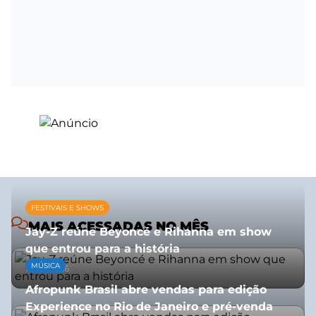
FESTIVAIS E SHOWS
MAIS ACESSADAS NO MÊS
Jay-Z reúne Beyoncé e Rihanna em show
que entrou para a história
MÚSICA
13/07/2026
Afropunk Brasil abre vendas para edição
Experience no Rio de Janeiro e pré-venda