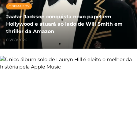
CINEMA E TV
Jaafar Jackson conquista novo papel em
Hollywood e atuará ao lado de Will Smith em
thriller da Amazon
06/08/2026