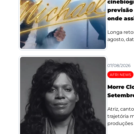
cinebiog
previsão 
onde assi
Longa reto
agosto, da
07/08/2026
AFRI NEWS
Morre Cl
Setembro
Atriz, cant
trajetória
produções d