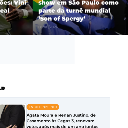
es: Vini
show em São Paulo como
eal
parte da turnê mundial
‘Son of Spergy’
05/08/2026
AR
ENTRETENIMENTO
Ágata Moura e Renan Justino, de
Casamento às Cegas 3, renovam
votos após mais de um ano juntos