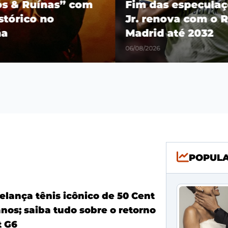
os & Ruínas” com
Fim das especulaçõ
stórico no
Jr. renova com o R
a
Madrid até 2032
06/08/2026
POPUL
elança tênis icônico de 50 Cent
nos; saiba tudo sobre o retorno
t G6