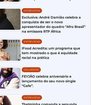
ENTREVISTAS
Exclusiva: André Damião celebra a
conquista de ser o novo
apresentador do quadro “Afro Brasil”
na emissora RTP África
ENTREVISTAS
iFood Acredita: um programa que
tem mostrado o que é equidade
racial na prática
COLUNISTAS
FEYJÃO celebra aniversário e
lançamento do seu novo single
“Gafe”.
ENTREVISTAS
Thelminha comanda a segunda