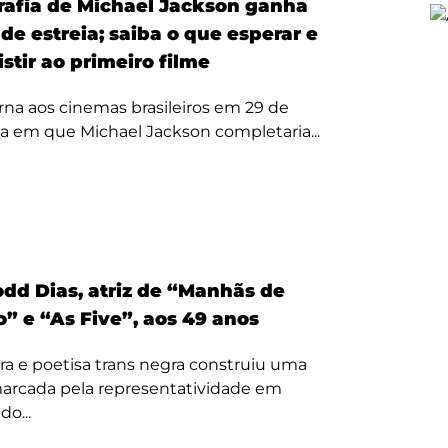
rafia de Michael Jackson ganha
de estreia; saiba o que esperar e
stir ao primeiro filme
rna aos cinemas brasileiros em 29 de
ta em que Michael Jackson completaria...
odd Dias, atriz de “Manhãs de
” e “As Five”, aos 49 anos
ora e poetisa trans negra construiu uma
 marcada pela representatividade em
o...