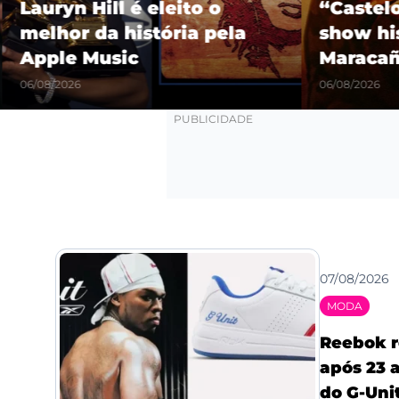
Lauryn Hill é eleito o
“Castel
melhor da história pela
show hi
Apple Music
Maracañ
06/08/2026
06/08/2026
07/08/2026
MODA
Reebok r
após 23 a
do G-Uni