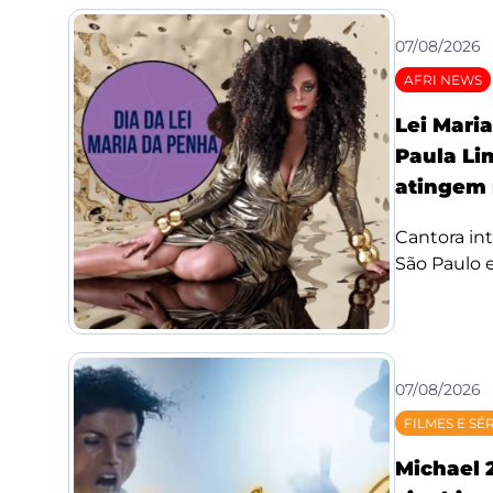
07/08/2026
AFRI NEWS
Lei Mari
Paula Li
atingem 
Cantora int
São Paulo e
07/08/2026
FILMES E SÉ
Michael 