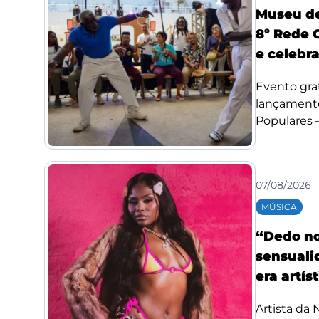
Museu de
8º Rede 
e celebr
Evento grat
lançamento
Populares –.
07/08/2026
MÚSICA
“Dedo no
sensuali
era artís
Artista da