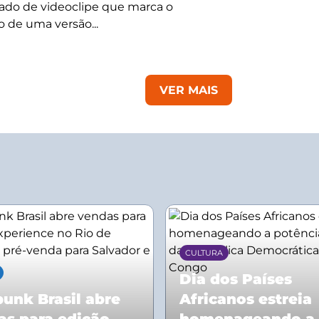
do de videoclipe que marca o
 de uma versão...
VER MAIS
CULTURA
Dia dos Países
unk Brasil abre
Africanos estreia
as para edição
homenageando a