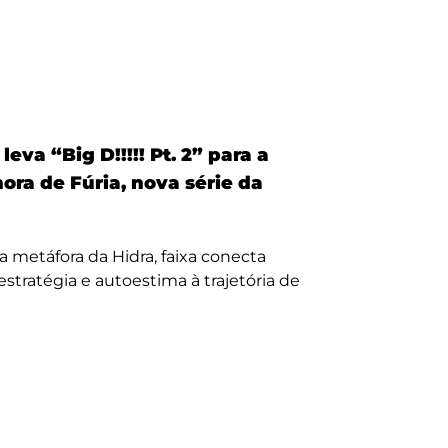
eva “Big D!!!!! Pt. 2” para a
nora de Fúria, nova série da
a metáfora da Hidra, faixa conecta
, estratégia e autoestima à trajetória de