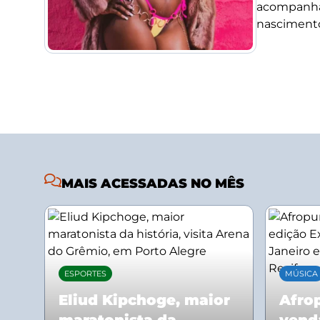
acompanha
nascimento
MAIS ACESSADAS NO MÊS
ESPORTES
MÚSICA
Eliud Kipchoge, maior
Afrop
maratonista da
vend