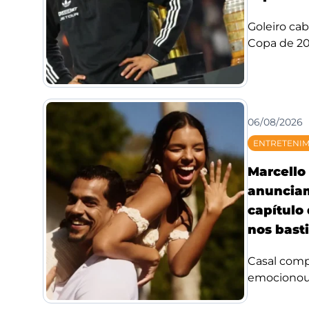
Goleiro ca
Copa de 20
06/08/2026
ENTRETENI
Marcello 
anuncia
capítulo
nos bast
Casal compa
emocionou f