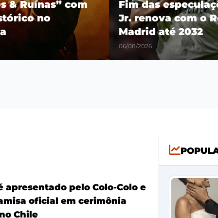
os & Ruínas” com
Fim das especulaçõ
stórico no
Jr. renova com o R
a
Madrid até 2032
06/08/2026
POPUL
é apresentado pelo Colo-Colo e
amisa oficial em cerimônia
no Chile