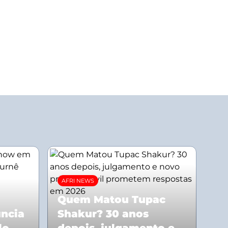
AFRI NEWS
Quem Matou Tupac
uncia
Shakur? 30 anos
lo
depois, julgamento e