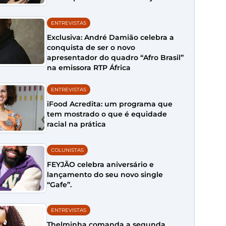
ENTREVISTAS
Exclusiva: André Damião celebra a
conquista de ser o novo
apresentador do quadro “Afro Brasil”
na emissora RTP África
ENTREVISTAS
iFood Acredita: um programa que
tem mostrado o que é equidade
racial na prática
COLUNISTAS
FEYJÃO celebra aniversário e
lançamento do seu novo single
“Gafe”.
ENTREVISTAS
Thelminha comanda a segunda