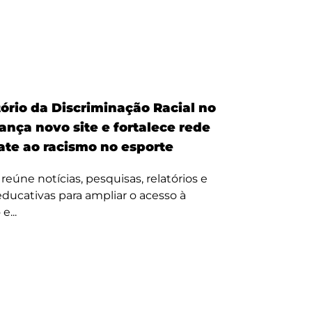
ório da Discriminação Racial no
ança novo site e fortalece rede
te ao racismo no esporte
reúne notícias, pesquisas, relatórios e
 educativas para ampliar o acesso à
e...