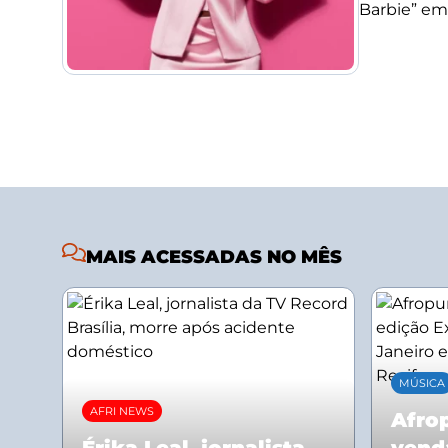
Barbie” em
MAIS ACESSADAS NO MÊS
MÚSICA
AFRI NEWS
Afrop
Érika Leal, jornalista
vend