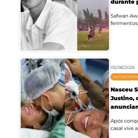
durante 
Safwan Awae
ferimentos;
05/08/2026
ENTRETENI
Nasceu S
Justino,
anunciam
Após conqui
casal vive 