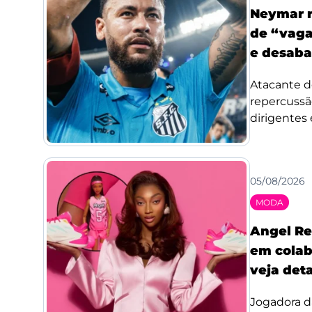
Neymar r
de “vaga
e desaba
Atacante d
repercussã
dirigentes 
05/08/2026
MODA
Angel Re
em colab
veja det
Jogadora d