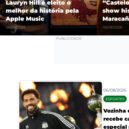
Lauryn Hill é eleito o
“Castel
melhor da história pela
show hi
Apple Music
Maracañ
06/08/2026
06/08/2026
06/08/2026
ESPORTES
Vozinha 
recebe c
especial 