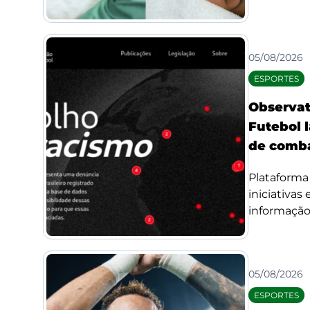
05/08/2026
ESPORTES
Observat
Futebol l
de comba
Plataforma 
iniciativas
informação 
05/08/2026
ESPORTES