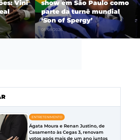
es: Vini
show em São Paulo como
eal
parte da turnê mundial
‘Son of Spergy’
05/08/2026
AR
ENTRETENIMENTO
Ágata Moura e Renan Justino, de
Casamento às Cegas 3, renovam
votos após mais de um ano juntos