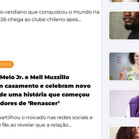
bo-verdiano que conquistou o mundo na
26 chega ao clube chileno após...
MENTO
Melo Jr. e Mell Muzzillo
m casamento e celebram novo
 de uma história que começou
idores de ‘Renascer’
rtilhou o noivado nas redes sociais e
ãs ao revelar que a relação...