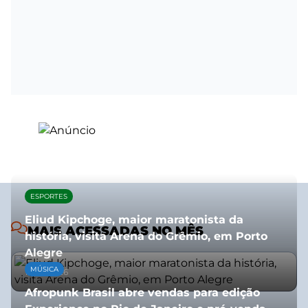
ESPORTES
Eliud Kipchoge, maior maratonista da
MAIS ACESSADAS NO MÊS
história, visita Arena do Grêmio, em Porto
Alegre
MÚSICA
10/07/2026
Afropunk Brasil abre vendas para edição