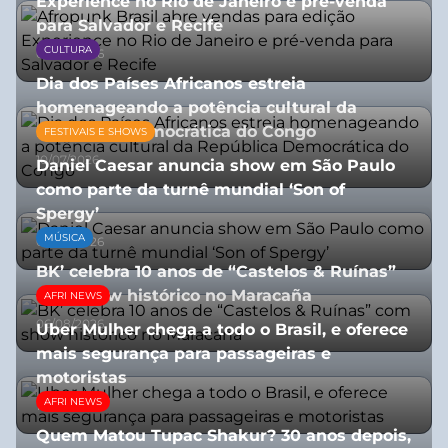
Experience no Rio de Janeiro e pré-venda
para Salvador e Recife
CULTURA
03/08/2026
Dia dos Países Africanos estreia
homenageando a potência cultural da
República Democrática do Congo
FESTIVAIS E SHOWS
10/07/2026
Daniel Caesar anuncia show em São Paulo
como parte da turnê mundial ‘Son of
Spergy’
MÚSICA
05/08/2026
BK’ celebra 10 anos de “Castelos & Ruínas”
com show histórico no Maracaña
AFRI NEWS
06/08/2026
Uber Mulher chega a todo o Brasil, e oferece
mais segurança para passageiras e
motoristas
AFRI NEWS
10/07/2026
Quem Matou Tupac Shakur? 30 anos depois,