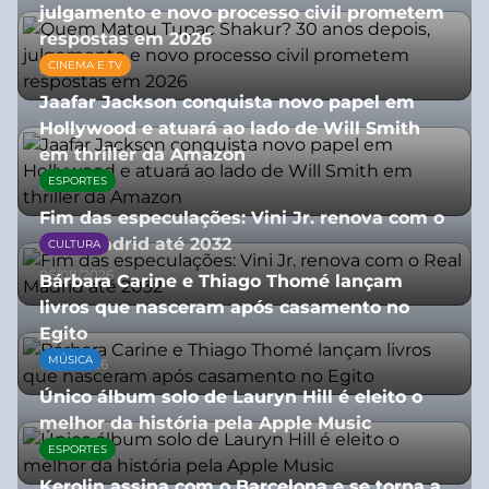
julgamento e novo processo civil prometem
respostas em 2026
CINEMA E TV
05/08/2026
Jaafar Jackson conquista novo papel em
Hollywood e atuará ao lado de Will Smith
em thriller da Amazon
ESPORTES
06/08/2026
Fim das especulações: Vini Jr. renova com o
Real Madrid até 2032
CULTURA
06/08/2026
Bárbara Carine e Thiago Thomé lançam
livros que nasceram após casamento no
Egito
MÚSICA
10/07/2026
Único álbum solo de Lauryn Hill é eleito o
melhor da história pela Apple Music
ESPORTES
06/08/2026
Kerolin assina com o Barcelona e se torna a