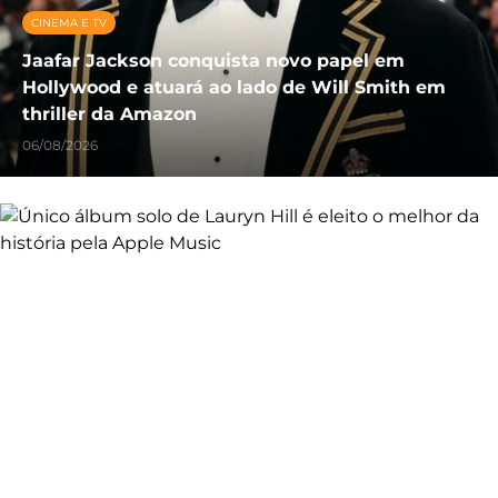
CINEMA E TV
Jaafar Jackson conquista novo papel em
Hollywood e atuará ao lado de Will Smith em
thriller da Amazon
06/08/2026