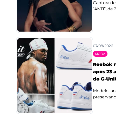
Cantora de
“ANTI”, de 
07/08/2026
MODA
Reebok r
após 23 a
do G-Uni
Modelo lan
preservando