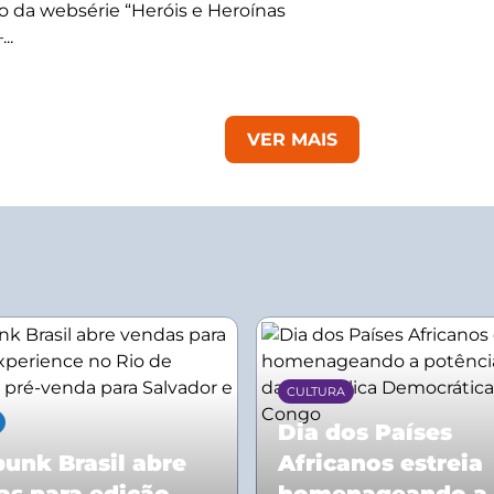
 da websérie “Heróis e Heroínas
..
VER MAIS
CULTURA
Dia dos Países
unk Brasil abre
Africanos estreia
as para edição
homenageando a