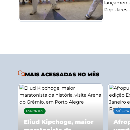
lançamento
Populares –.
MAIS ACESSADAS NO MÊS
ESPORTES
MÚSICA
Eliud Kipchoge, maior
Afrop
maratonista da
vend