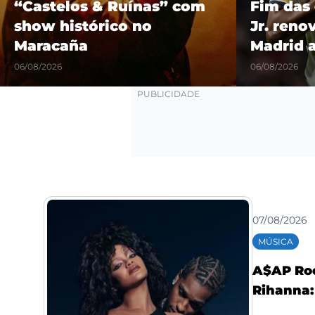
“Castelos & Ruínas” com
Fim das 
show histórico no
Jr. reno
Maracaña
Madrid 
06/08/2026
06/08/2026
07/08/2026
MÚSICA
A$AP Roc
Rihanna: