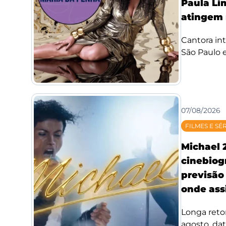
Paula Li
atingem 
Cantora int
São Paulo e
07/08/2026
FILMES E SÉ
Michael 
cinebiog
previsão 
onde assi
Longa reto
agosto, da