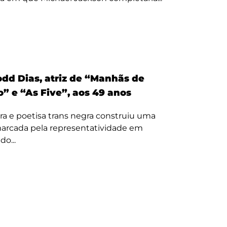
odd Dias, atriz de “Manhãs de
” e “As Five”, aos 49 anos
ora e poetisa trans negra construiu uma
 marcada pela representatividade em
o...