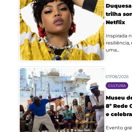
Duquesa l
trilha so
Netflix
Inspirada n
resiliência
uma...
07/08/2026
CULTURA
Museu de
8º Rede 
e celebr
Evento grat