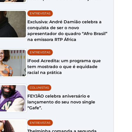
ENTREVISTAS
Exclusiva: André Damião celebra a
conquista de ser o novo
apresentador do quadro “Afro Brasil”
na emissora RTP África
ENTREVISTAS
iFood Acredita: um programa que
tem mostrado o que é equidade
racial na prática
COLUNISTAS
FEYJÃO celebra aniversário e
lançamento do seu novo single
“Gafe”.
ENTREVISTAS
Thelminha comanda a segunda