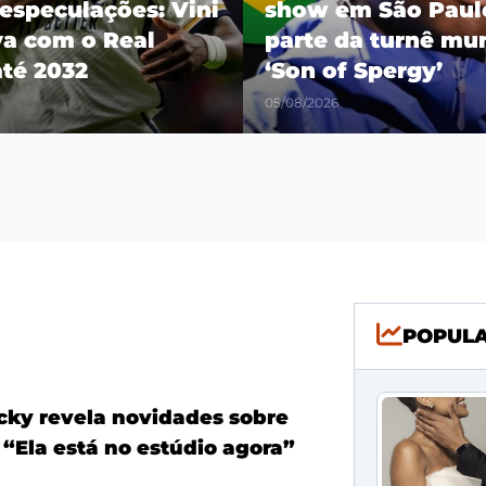
especulações: Vini
show em São Pau
va com o Real
parte da turnê mu
até 2032
‘Son of Spergy’
05/08/2026
POPUL
ky revela novidades sobre
 “Ela está no estúdio agora”