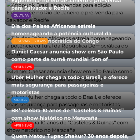
Experience no Rio de Janeiro e pré-venda
para Salvador e Recife
CULTURA
03/08/2026
Dia dos Países Africanos estreia
homenageando a potência cultural da
República Democrática do Congo
FESTIVAIS E SHOWS
10/07/2026
Daniel Caesar anuncia show em São Paulo
como parte da turnê mundial ‘Son of
Spergy’
AFRI NEWS
05/08/2026
Uber Mulher chega a todo o Brasil, e oferece
mais segurança para passageiras e
motoristas
MÚSICA
10/07/2026
BK’ celebra 10 anos de “Castelos & Ruínas”
com show histórico no Maracaña
AFRI NEWS
06/08/2026
Quem Matou Tupac Shakur? 30 anos depois,