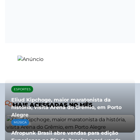
ESPORTES
Eliud Kipchoge, maior maratonista da
MAIS ACESSADAS NO MÊS
história, visita Arena do Grêmio, em Porto
Alegre
MÚSICA
10/07/2026
Afropunk Brasil abre vendas para edição