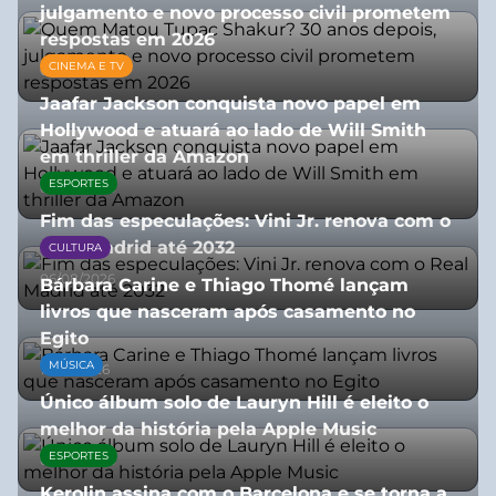
julgamento e novo processo civil prometem
respostas em 2026
CINEMA E TV
05/08/2026
Jaafar Jackson conquista novo papel em
Hollywood e atuará ao lado de Will Smith
em thriller da Amazon
ESPORTES
06/08/2026
Fim das especulações: Vini Jr. renova com o
Real Madrid até 2032
CULTURA
06/08/2026
Bárbara Carine e Thiago Thomé lançam
livros que nasceram após casamento no
Egito
MÚSICA
10/07/2026
Único álbum solo de Lauryn Hill é eleito o
melhor da história pela Apple Music
ESPORTES
06/08/2026
Kerolin assina com o Barcelona e se torna a