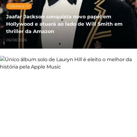
CINEMA E TV
Jaafar Jackson conquista novo papel em
Hollywood e atuará ao lado de Will Smith em
thriller da Amazon
06/08/2026