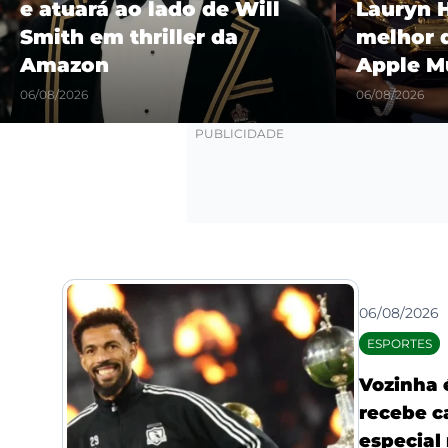
Lauryn Hill é eleito o
“Castel
melhor da história pela
show hi
Apple Music
Maracañ
06/08/2026
06/08/2026
06/08/2026
ESPORTES
Vozinha 
recebe c
especial 