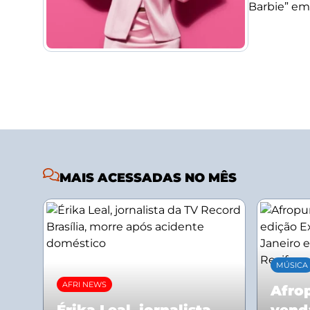
Barbie” em
MAIS ACESSADAS NO MÊS
MÚSICA
AFRI NEWS
Afrop
Érika Leal, jornalista
vend