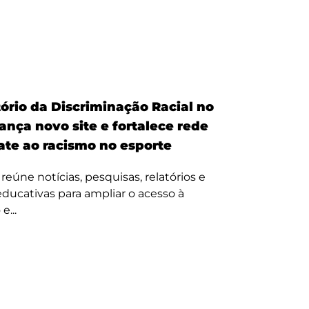
ório da Discriminação Racial no
ança novo site e fortalece rede
te ao racismo no esporte
reúne notícias, pesquisas, relatórios e
 educativas para ampliar o acesso à
e...