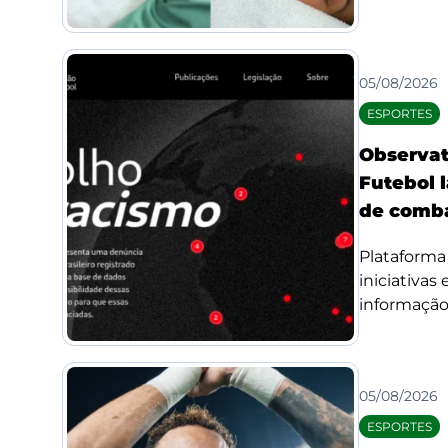
05/08/2026
ESPORTES
Observat
Futebol l
de comba
Plataforma 
iniciativas
informação 
05/08/2026
ESPORTES