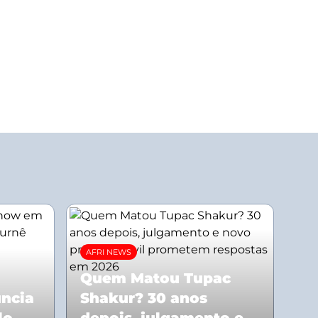
AFRI NEWS
Quem Matou Tupac
uncia
Shakur? 30 anos
lo
depois, julgamento e