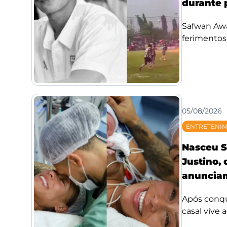
durante 
Safwan Awae
ferimentos;
05/08/2026
ENTRETENI
Nasceu S
Justino,
anunciam
Após conqui
casal vive 