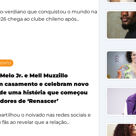
bo-verdiano que conquistou o mundo na
26 chega ao clube chileno após...
MENTO
Melo Jr. e Mell Muzzillo
m casamento e celebram novo
 de uma história que começou
idores de ‘Renascer’
rtilhou o noivado nas redes sociais e
ãs ao revelar que a relação...