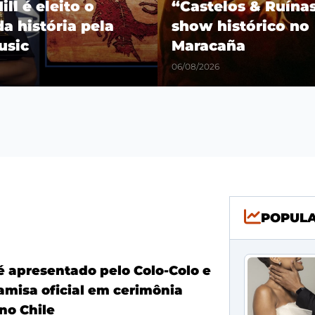
os & Ruínas” com
Fim das especulaçõ
stórico no
Jr. renova com o R
a
Madrid até 2032
06/08/2026
POPUL
é apresentado pelo Colo-Colo e
amisa oficial em cerimônia
no Chile