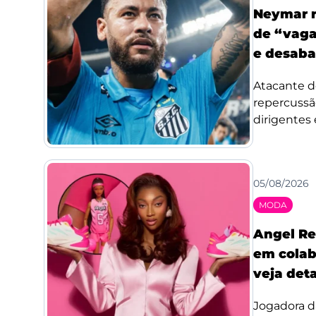
Neymar r
de “vaga
e desaba
Atacante d
repercussã
dirigentes 
05/08/2026
MODA
Angel Re
em colab
veja det
Jogadora d