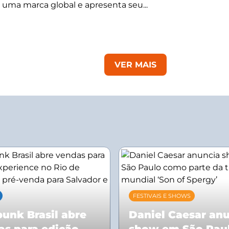
 uma marca global e apresenta seu...
VER MAIS
FESTIVAIS E SHOWS
unk Brasil abre
Daniel Caesar an
as para edição
show em São Pau