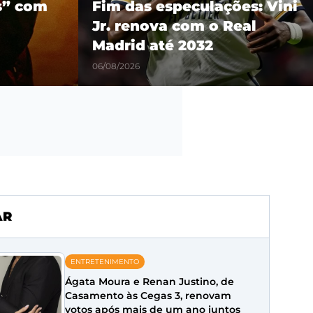
es: Vini
show em São Paulo como
eal
parte da turnê mundial
‘Son of Spergy’
05/08/2026
AR
ENTRETENIMENTO
Ágata Moura e Renan Justino, de
Casamento às Cegas 3, renovam
votos após mais de um ano juntos