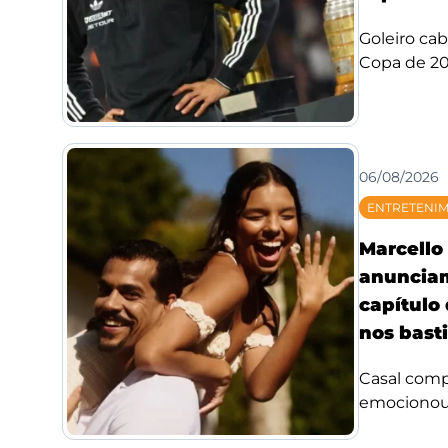
Goleiro ca
Copa de 20
06/08/2026
ENTRETENI
Marcello 
anuncia
capítulo
nos bast
Casal compa
emocionou f