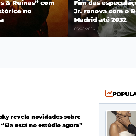
os & Ruínas” com
Fim das especulaçõ
stórico no
Jr. renova com o R
a
Madrid até 2032
06/08/2026
POPUL
ky revela novidades sobre
 “Ela está no estúdio agora”