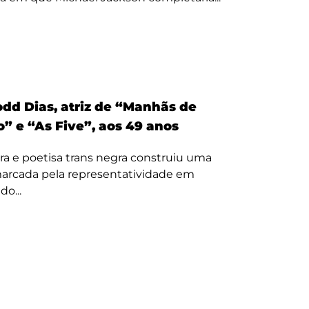
odd Dias, atriz de “Manhãs de
” e “As Five”, aos 49 anos
ora e poetisa trans negra construiu uma
 marcada pela representatividade em
o...