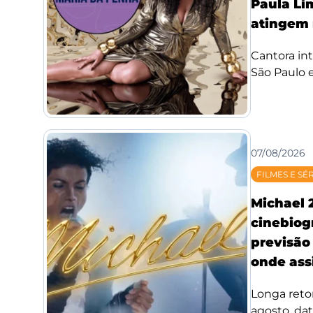
Paula Li
atingem 
Cantora int
São Paulo e
07/08/2026
FILMES E SÉ
Michael 
cinebiog
previsão 
onde assi
Longa reto
agosto, da