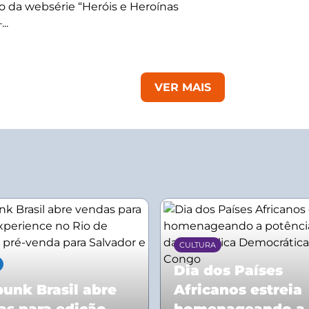
 da websérie “Heróis e Heroínas
..
VER MAIS
CULTURA
Dia dos Países
unk Brasil abre
Africanos estreia
as para edição
homenageando a