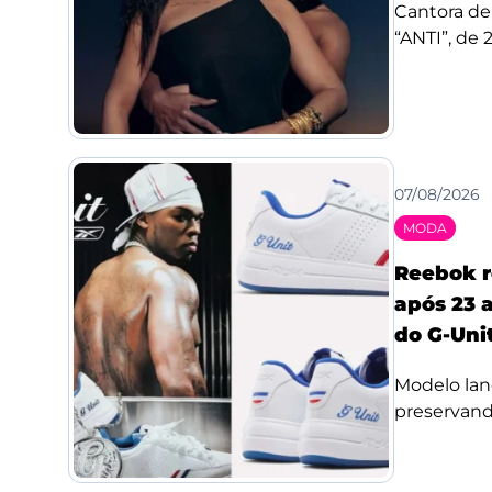
Cantora de
“ANTI”, de 
07/08/2026
MODA
Reebok r
após 23 a
do G-Uni
Modelo lan
preservando