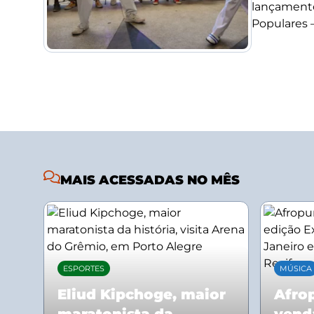
lançamento
Populares –.
MAIS ACESSADAS NO MÊS
ESPORTES
MÚSICA
Eliud Kipchoge, maior
Afrop
maratonista da
vend