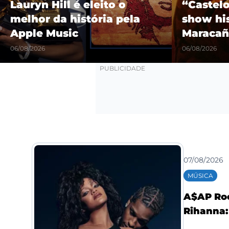
Lauryn Hill é eleito o
“Castel
melhor da história pela
show hi
Apple Music
Maracañ
06/08/2026
06/08/2026
07/08/2026
MÚSICA
A$AP Roc
Rihanna: