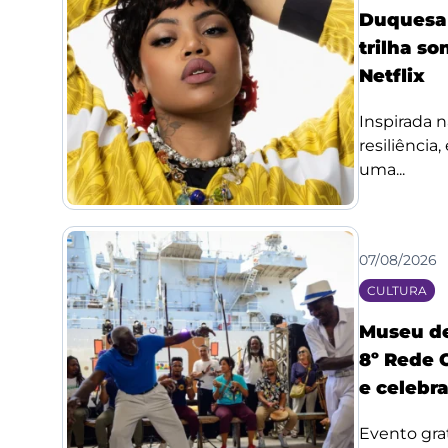
Duquesa l
trilha so
Netflix
Inspirada n
resiliência
uma...
07/08/2026
CULTURA
Museu de
8º Rede 
e celebr
Evento grat