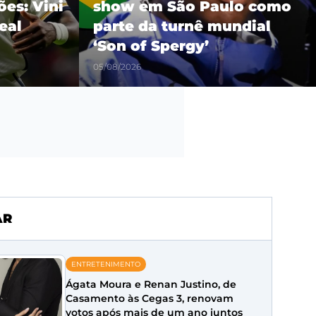
es: Vini
show em São Paulo como
eal
parte da turnê mundial
‘Son of Spergy’
05/08/2026
AR
ENTRETENIMENTO
Ágata Moura e Renan Justino, de
Casamento às Cegas 3, renovam
votos após mais de um ano juntos