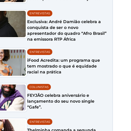
ENTREVISTAS
Exclusiva: André Damião celebra a
conquista de ser o novo
apresentador do quadro “Afro Brasil”
na emissora RTP África
ENTREVISTAS
iFood Acredita: um programa que
tem mostrado o que é equidade
racial na prática
COLUNISTAS
FEYJÃO celebra aniversário e
lançamento do seu novo single
“Gafe”.
ENTREVISTAS
Thelminha comanda a segunda