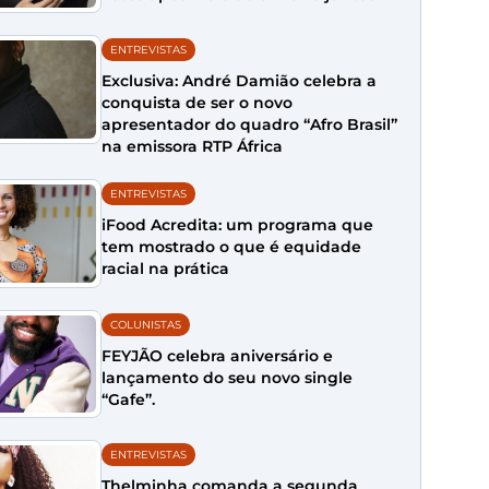
ENTREVISTAS
Exclusiva: André Damião celebra a
conquista de ser o novo
apresentador do quadro “Afro Brasil”
na emissora RTP África
ENTREVISTAS
iFood Acredita: um programa que
tem mostrado o que é equidade
racial na prática
COLUNISTAS
FEYJÃO celebra aniversário e
lançamento do seu novo single
“Gafe”.
ENTREVISTAS
Thelminha comanda a segunda