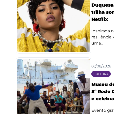
Duquesa l
trilha so
Netflix
Inspirada n
resiliência
uma...
07/08/2026
CULTURA
Museu de
8º Rede 
e celebr
Evento grat