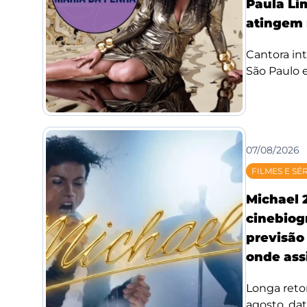
Paula Li
atingem 
Cantora int
São Paulo e
07/08/2026
FILMES E SÉ
Michael 
cinebiog
previsão 
onde assi
Longa reto
agosto, da