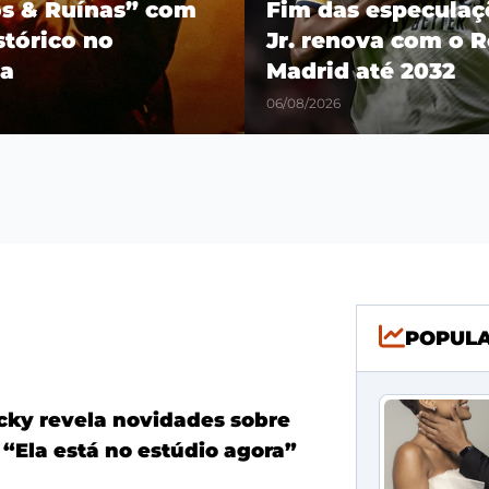
os & Ruínas” com
Fim das especulaçõ
stórico no
Jr. renova com o R
a
Madrid até 2032
06/08/2026
POPUL
ky revela novidades sobre
 “Ela está no estúdio agora”