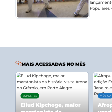
lançamento
Populares –.
MAIS ACESSADAS NO MÊS
ESPORTES
MÚSICA
Eliud Kipchoge, maior
Afrop
maratonista da
vend