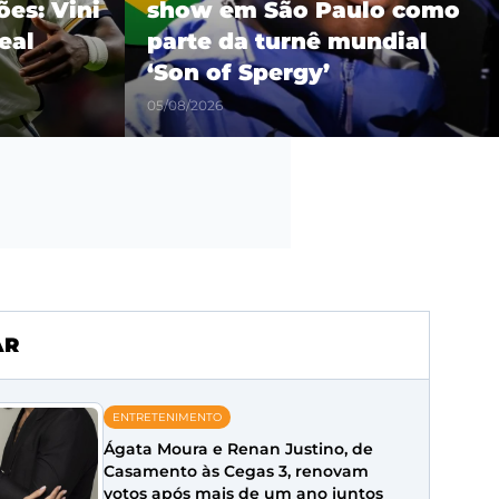
es: Vini
show em São Paulo como
eal
parte da turnê mundial
‘Son of Spergy’
05/08/2026
AR
ENTRETENIMENTO
Ágata Moura e Renan Justino, de
Casamento às Cegas 3, renovam
votos após mais de um ano juntos