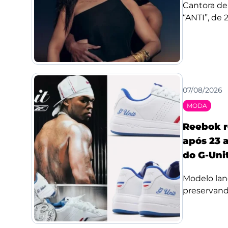
Cantora de
“ANTI”, de 
07/08/2026
MODA
Reebok r
após 23 a
do G-Uni
Modelo lan
preservando