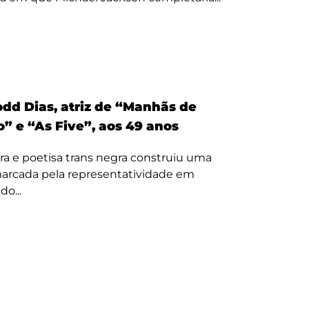
odd Dias, atriz de “Manhãs de
” e “As Five”, aos 49 anos
ora e poetisa trans negra construiu uma
 marcada pela representatividade em
o...