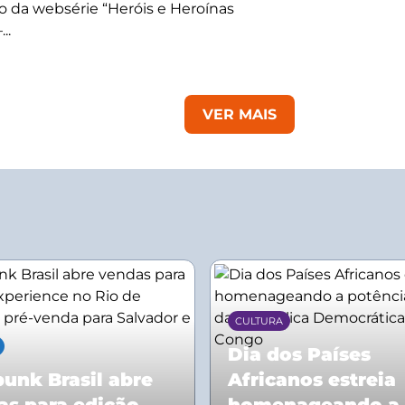
 da websérie “Heróis e Heroínas
..
VER MAIS
CULTURA
Dia dos Países
unk Brasil abre
Africanos estreia
as para edição
homenageando a