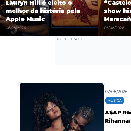
Lauryn Hill é eleito o
“Castel
melhor da história pela
show hi
Apple Music
Maracañ
06/08/2026
06/08/2026
07/08/2026
MÚSICA
A$AP Roc
Rihanna: