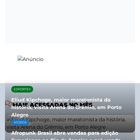
ESPORTES
Eliud Kipchoge, maior maratonista da
MAIS ACESSADAS NO MÊS
história, visita Arena do Grêmio, em Porto
Alegre
MÚSICA
10/07/2026
Afropunk Brasil abre vendas para edição