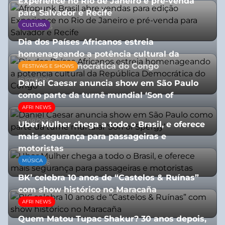
Experience no Rio de Janeiro e pré-venda
para Salvador e Recife
CULTURA
03/08/2026
Dia dos Países Africanos estreia
homenageando a potência cultural da
República Democrática do Congo
FESTIVAIS E SHOWS
10/07/2026
Daniel Caesar anuncia show em São Paulo
como parte da turnê mundial ‘Son of
Spergy’
AFRI NEWS
05/08/2026
Uber Mulher chega a todo o Brasil, e oferece
mais segurança para passageiras e
motoristas
MÚSICA
10/07/2026
BK’ celebra 10 anos de “Castelos & Ruínas”
com show histórico no Maracaña
AFRI NEWS
06/08/2026
Quem Matou Tupac Shakur? 30 anos depois,