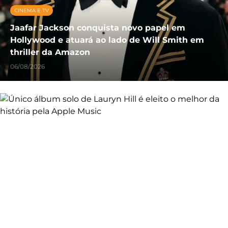
CINEMA E TV
Jaafar Jackson conquista novo papel em
Hollywood e atuará ao lado de Will Smith em
thriller da Amazon
06/08/2026