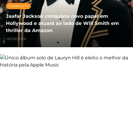
CINEMA E TV
Jaafar Jackson conquista novo papel em
Hollywood e atuará ao lado de Will Smith em
thriller da Amazon
06/08/2026