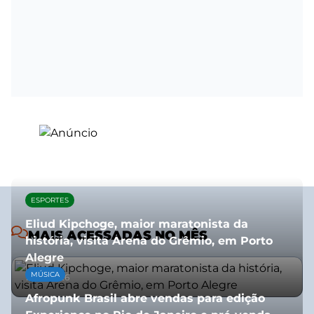
ESPORTES
Eliud Kipchoge, maior maratonista da
MAIS ACESSADAS NO MÊS
história, visita Arena do Grêmio, em Porto
Alegre
MÚSICA
10/07/2026
Afropunk Brasil abre vendas para edição