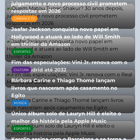
julgamento e novo processo civil prometem
respostas em 2026
CINEMA E TV
05/08/2026
Jaafar Jackson conquista novo papel em
Hollywood e atuará ao lado de Will Smith
em thriller da Amazon
ESPORTES
06/08/2026
Fim das especulações: Vini Jr. renova com o
Real Madrid até 2032
CULTURA
06/08/2026
Bárbara Carine e Thiago Thomé lançam
livros que nasceram após casamento no
Egito
MÚSICA
10/07/2026
Único álbum solo de Lauryn Hill é eleito o
melhor da história pela Apple Music
ESPORTES
06/08/2026
Kerolin assina com o Barcelona e se torna a