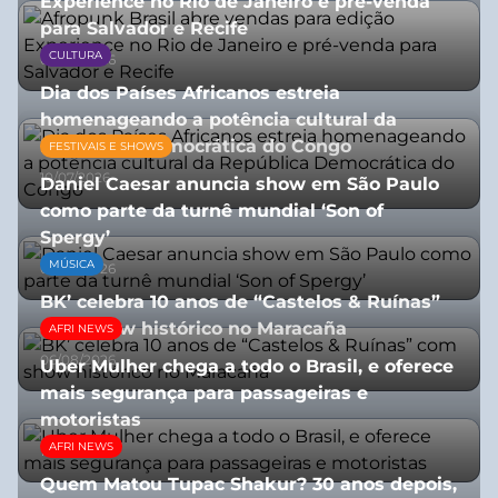
Experience no Rio de Janeiro e pré-venda
para Salvador e Recife
CULTURA
03/08/2026
Dia dos Países Africanos estreia
homenageando a potência cultural da
República Democrática do Congo
FESTIVAIS E SHOWS
10/07/2026
Daniel Caesar anuncia show em São Paulo
como parte da turnê mundial ‘Son of
Spergy’
MÚSICA
05/08/2026
BK’ celebra 10 anos de “Castelos & Ruínas”
com show histórico no Maracaña
AFRI NEWS
06/08/2026
Uber Mulher chega a todo o Brasil, e oferece
mais segurança para passageiras e
motoristas
AFRI NEWS
10/07/2026
Quem Matou Tupac Shakur? 30 anos depois,