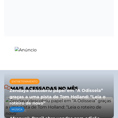
ENTRETENIMENTO
MAIS ACESSADAS NO MÊS
Zendaya descobriu papel em “A Odisseia”
graças a uma pista de Tom Holland: “Leia o
roteiro de novo”
MÚSICA
10/07/2026