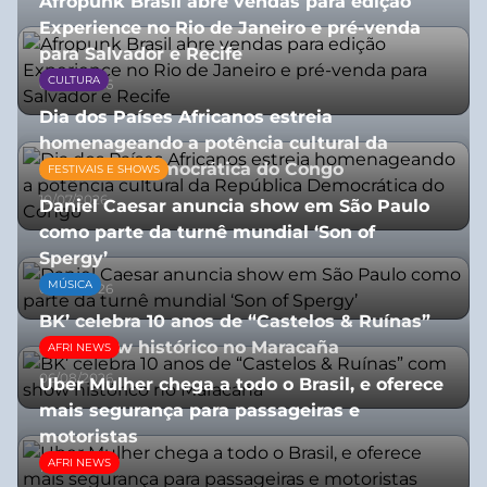
Afropunk Brasil abre vendas para edição
Experience no Rio de Janeiro e pré-venda
para Salvador e Recife
CULTURA
03/08/2026
Dia dos Países Africanos estreia
homenageando a potência cultural da
República Democrática do Congo
FESTIVAIS E SHOWS
10/07/2026
Daniel Caesar anuncia show em São Paulo
como parte da turnê mundial ‘Son of
Spergy’
MÚSICA
05/08/2026
BK’ celebra 10 anos de “Castelos & Ruínas”
com show histórico no Maracaña
AFRI NEWS
06/08/2026
Uber Mulher chega a todo o Brasil, e oferece
mais segurança para passageiras e
motoristas
AFRI NEWS
10/07/2026