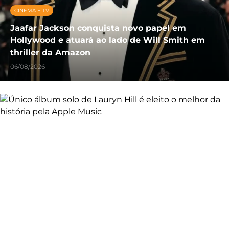
CINEMA E TV
Jaafar Jackson conquista novo papel em
Hollywood e atuará ao lado de Will Smith em
thriller da Amazon
06/08/2026