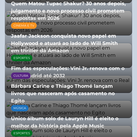
Quem Matou Tupac Shakur? 30 anos depois,
julgamento e novo processo civil prometem
respostas em 2026
CINEMA E TV
05/08/2026
Jaafar Jackson conquista novo papel em
Hollywood e atuará ao lado de Will Smith
em thriller da Amazon
ESPORTES
06/08/2026
Fim das especulações: Vini Jr. renova com o
Real Madrid até 2032
CULTURA
06/08/2026
Bárbara Carine e Thiago Thomé lançam
livros que nasceram após casamento no
Egito
MÚSICA
10/07/2026
Único álbum solo de Lauryn Hill é eleito o
melhor da história pela Apple Music
ESPORTES
06/08/2026