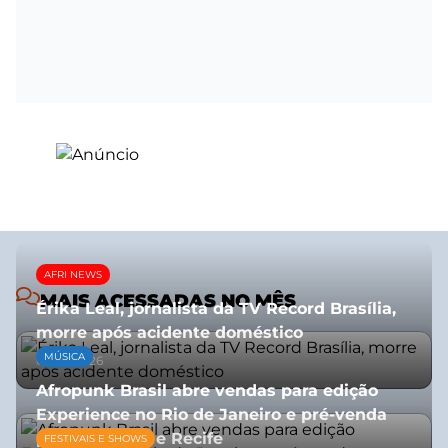
AFRI NEWS
MAIS ACESSADAS NO MÊS
Érika Leal, jornalista da TV Record Brasília,
morre após acidente doméstico
MÚSICA
08/07/2026
Afropunk Brasil abre vendas para edição
Experience no Rio de Janeiro e pré-venda
para Salvador e Recife
FESTIVAIS E SHOWS