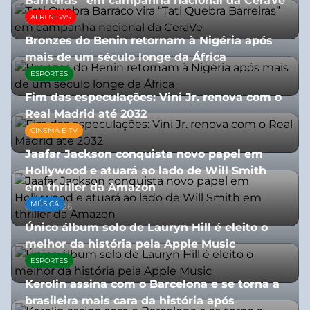
Barreiras” em campanha nacional da CeraVe
AFRI NEWS
08/07/2026
Bronzes do Benin retornam à Nigéria após
mais de um século longe da África
ESPORTES
08/07/2026
Fim das especulações: Vini Jr. renova com o
Real Madrid até 2032
CINEMA E TV
06/08/2026
Jaafar Jackson conquista novo papel em
Hollywood e atuará ao lado de Will Smith
em thriller da Amazon
MÚSICA
06/08/2026
Único álbum solo de Lauryn Hill é eleito o
melhor da história pela Apple Music
ESPORTES
06/08/2026
Kerolin assina com o Barcelona e se torna a
brasileira mais cara da história após