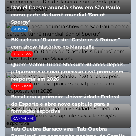
03/08/2026
Daniel Caesar anuncia show em São Paulo
como parte da turnê mundial ‘Son of
Spergy’
MÚSICA
05/08/2026
BK’ celebra 10 anos de “Castelos & Ruínas”
com show histórico no Maracaña
AFRI NEWS
06/08/2026
Quem Matou Tupac Shakur? 30 anos depois,
julgamento e novo processo civil prometem
respostas em 2026
AFRI NEWS
05/08/2026
Brasil cria a primeira Universidade Federal
do Esporte e abre novo capítulo para a
formação esportiva
CAMPANHAS
08/07/2026
Tati Quebra Barraco vira “Tati Quebra