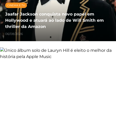
CINEMA E TV
Jaafar Jackson conquista novo papel em
Hollywood e atuará ao lado de Will Smith em
thriller da Amazon
06/08/2026