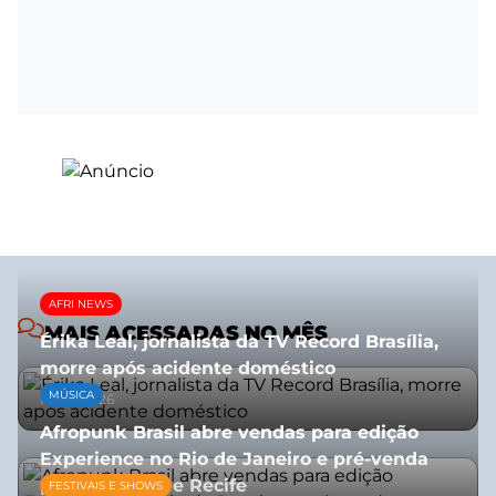
AFRI NEWS
MAIS ACESSADAS NO MÊS
Érika Leal, jornalista da TV Record Brasília,
morre após acidente doméstico
MÚSICA
08/07/2026
Afropunk Brasil abre vendas para edição
Experience no Rio de Janeiro e pré-venda
para Salvador e Recife
FESTIVAIS E SHOWS