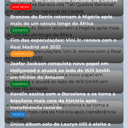
Barreiras” em campanha nacional da CeraVe
AFRI NEWS
08/07/2026
Bronzes do Benin retornam à Nigéria após
mais de um século longe da África
ESPORTES
08/07/2026
Fim das especulações: Vini Jr. renova com o
Real Madrid até 2032
CINEMA E TV
06/08/2026
Jaafar Jackson conquista novo papel em
Hollywood e atuará ao lado de Will Smith
em thriller da Amazon
ESPORTES
06/08/2026
Kerolin assina com o Barcelona e se torna a
brasileira mais cara da história após
transferência recorde
MÚSICA
04/08/2026
Único álbum solo de Lauryn Hill é eleito o