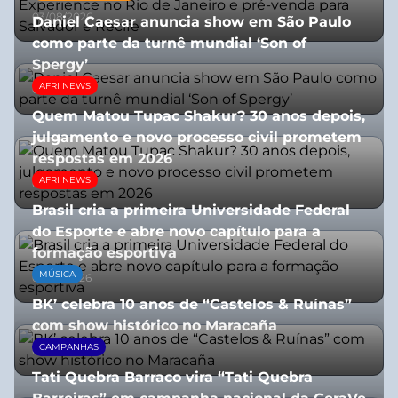
03/08/2026
Daniel Caesar anuncia show em São Paulo
como parte da turnê mundial ‘Son of
Spergy’
AFRI NEWS
05/08/2026
Quem Matou Tupac Shakur? 30 anos depois,
julgamento e novo processo civil prometem
respostas em 2026
AFRI NEWS
05/08/2026
Brasil cria a primeira Universidade Federal
do Esporte e abre novo capítulo para a
formação esportiva
MÚSICA
08/07/2026
BK’ celebra 10 anos de “Castelos & Ruínas”
com show histórico no Maracaña
CAMPANHAS
06/08/2026
Tati Quebra Barraco vira “Tati Quebra