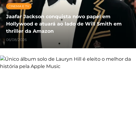
CINEMA E TV
Jaafar Jackson conquista novo papel em
Hollywood e atuará ao lado de Will Smith em
thriller da Amazon
06/08/2026