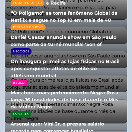
para Salvador e Recife
ENTRETENIMENTO
03/08/2026
“O Polígamo” se torna fenômeno Global da
Netflix e segue no Top 10 em mais de 40
países
FESTIVAIS E SHOWS
07/07/2026
Daniel Caesar anuncia show em São Paulo
como parte da turnê mundial ‘Son of
Spergy’
NEGÓCIOS
05/08/2026
On inaugura primeiras lojas físicas no Brasil
após conquistar atletas de elite do
atletismo mundial
BELEZA
07/07/2026
Mais tons, mais pertencimento: Negra Rosa
lança 16 tonalidades de base durante o Mês
da Mulher Negra
ESPORTES
28/07/2026
Arsenal quer Vini Jr. e prepara salário
recorde para convencer brasileiro