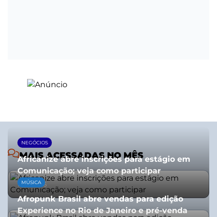
NEGÓCIOS
MAIS ACESSADAS NO MÊS
Africanize abre inscrições para estágio em
Comunicação; veja como participar
MÚSICA
13/01/2026
Afropunk Brasil abre vendas para edição
Experience no Rio de Janeiro e pré-venda