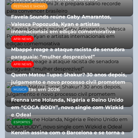
FESTIVAIS E SHOWS
27/07/2026
Favela Sounds reúne Gaby Amarantos,
Valesca Popozuda, Kyan e artistas
internacionais em edição comemorativa
AFRI NEWS
31/07/2026
Mbappé reage a ataque racista de senadora
paraguaia: “mulher desprezível”
AFRI NEWS
07/07/2026
Quem Matou Tupac Shakur? 30 anos depois,
julgamento e novo processo civil prometem
respostas em 2026
MÚSICA
05/08/2026
Frenna une Holanda, Nigéria e Reino Unido
em “COCA BODY”, novo single com Wizkid
e Odeal
ESPORTES
07/07/2026
Kerolin assina com o Barcelona e se torna a