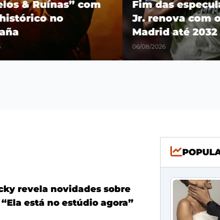
os & Ruínas” com
Fim das especulaçõ
stórico no
Jr. renova com o R
a
Madrid até 2032
06/08/2026
POPUL
ky revela novidades sobre
 “Ela está no estúdio agora”