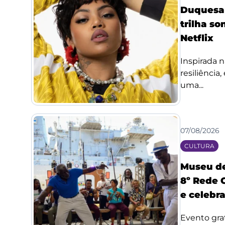
Duquesa l
trilha so
Netflix
Inspirada n
resiliência
uma...
07/08/2026
CULTURA
Museu de
8º Rede 
e celebr
Evento grat