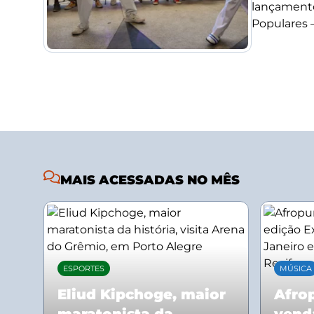
lançamento
Populares –.
MAIS ACESSADAS NO MÊS
ESPORTES
MÚSICA
Eliud Kipchoge, maior
Afrop
maratonista da
vend