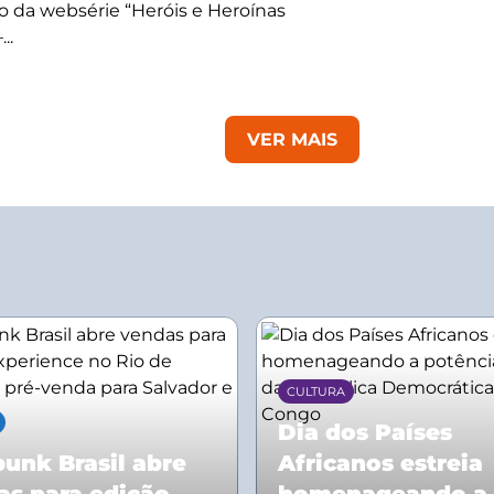
 da websérie “Heróis e Heroínas
..
VER MAIS
CULTURA
Dia dos Países
unk Brasil abre
Africanos estreia
as para edição
homenageando a