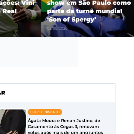
es: Vini
show em São Paulo como
eal
parte da turnê mundial
‘Son of Spergy’
05/08/2026
AR
ENTRETENIMENTO
Ágata Moura e Renan Justino, de
Casamento às Cegas 3, renovam
votos após mais de um ano juntos