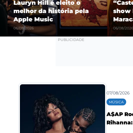
Lauryn Hill é eleito o
“Castel
melhor da história pela
show hi
Apple Music
Maracañ
06/08/2026
06/08/2026
07/08/2026
MÚSICA
A$AP Roc
Rihanna: