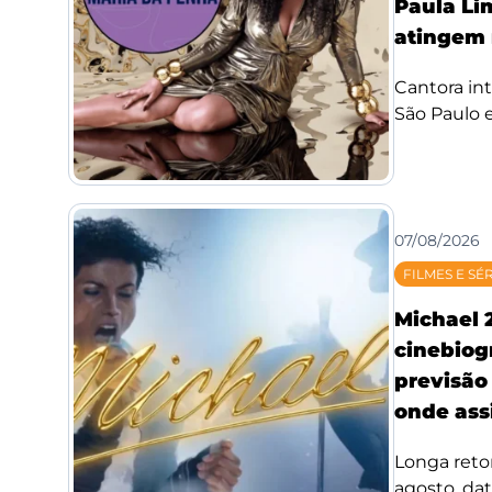
Paula Li
atingem 
Cantora int
São Paulo e
07/08/2026
FILMES E SÉ
Michael 
cinebiog
previsão 
onde assi
Longa reto
agosto, da