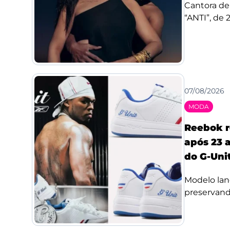
Cantora de
“ANTI”, de 
07/08/2026
MODA
Reebok r
após 23 a
do G-Uni
Modelo lan
preservando