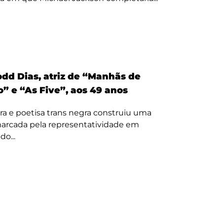
odd Dias, atriz de “Manhãs de
” e “As Five”, aos 49 anos
ora e poetisa trans negra construiu uma
 marcada pela representatividade em
o...