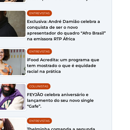
ENTREVISTAS
Exclusiva: André Damião celebra a
conquista de ser o novo
apresentador do quadro “Afro Brasil”
na emissora RTP África
ENTREVISTAS
iFood Acredita: um programa que
tem mostrado o que é equidade
racial na prática
COLUNISTAS
FEYJÃO celebra aniversário e
lançamento do seu novo single
“Gafe”.
ENTREVISTAS
Thelminha comanda a segunda