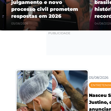
julgamento e novo
brasilei
processo civil prometem
história
respostas em 2026
recorde
05/08/2026
04/08/2026
05/08/2026
ENTRETENI
Nasceu S
Justino,
anunciam