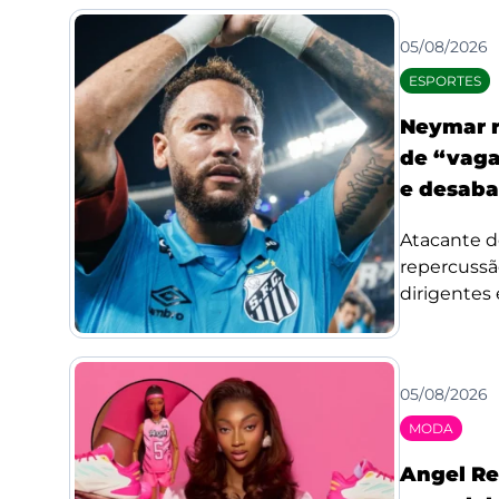
05/08/2026
ESPORTES
Neymar r
de “vaga
e desaba
Atacante d
repercussã
dirigentes 
05/08/2026
MODA
Angel Re