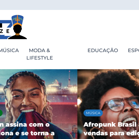
MÚSICA
MODA &
EDUCAÇÃO
ESP
LIFESTYLE
MÚSICA
assina com o
Afropunk Brasil ab
a e se torna a
vendas para ediçã