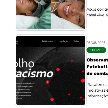
Após conqui
casal vive 
05/08/2026
ESPORTES
Observat
Futebol l
de comba
Plataforma 
iniciativas
informação 