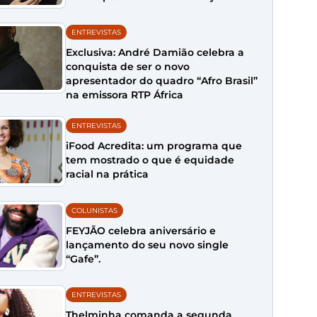
ENTREVISTAS
Exclusiva: André Damião celebra a
conquista de ser o novo
apresentador do quadro “Afro Brasil”
na emissora RTP África
ENTREVISTAS
iFood Acredita: um programa que
tem mostrado o que é equidade
racial na prática
COLUNISTAS
FEYJÃO celebra aniversário e
lançamento do seu novo single
“Gafe”.
ENTREVISTAS
Thelminha comanda a segunda