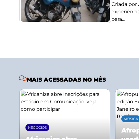
Criada por
experiência
para...
MAIS ACESSADAS NO MÊS
MÚSICA
NEGÓCIOS
Afrop
Africanize abre
vend