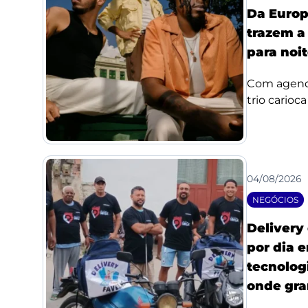
Da Europ
trazem a
para noi
Com agenda
trio carioc
04/08/2026
NEGÓCIOS
Delivery
por dia 
tecnologi
onde gra