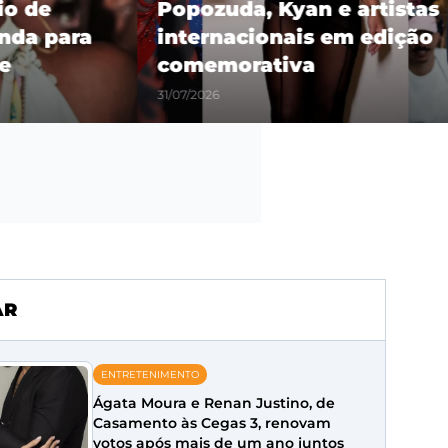
 de
Popozuda, Kyan e artistas
a para
internacionais em edição
comemorativa
31/07/2026
AR
ENTRETENIMENTO
Ágata Moura e Renan Justino, de
Casamento às Cegas 3, renovam
votos após mais de um ano juntos