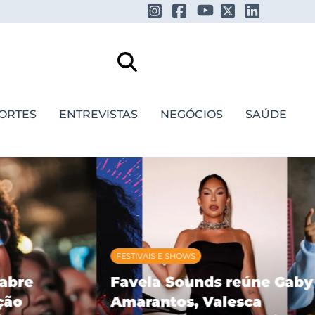
ORTES
ENTREVISTAS
NEGÓCIOS
SAÚDE
FESTIVAIS E SHOWS
re
Favela Sounds reúne Gaby
o
Amarantos, Valesca