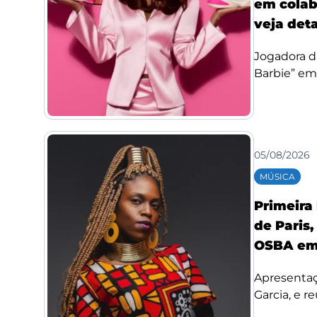
em colab
veja det
Jogadora d
Barbie” em
05/08/2026
MÚSICA
Primeira
de Paris,
OSBA em
Apresentaç
Garcia, e re