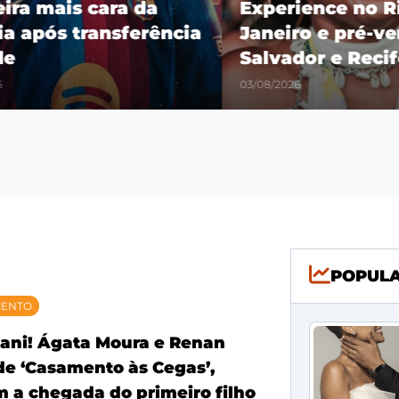
ra mais cara da
Experience no Rio
 após transferência
Janeiro e pré-vend
Salvador e Recife
03/08/2026
POPUL
MENTO
ani! Ágata Moura e Renan
 de ‘Casamento às Cegas’,
 a chegada do primeiro filho