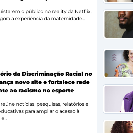
starem o público no reality da Netflix,
agora a experiência da maternidade...
ório da Discriminação Racial no
ança novo site e fortalece rede
te ao racismo no esporte
reúne notícias, pesquisas, relatórios e
 educativas para ampliar o acesso à
e...