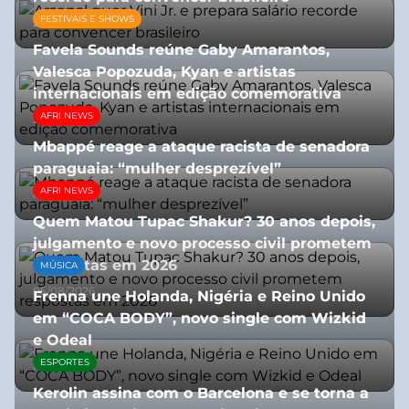
FESTIVAIS E SHOWS
27/07/2026
Favela Sounds reúne Gaby Amarantos,
Valesca Popozuda, Kyan e artistas
internacionais em edição comemorativa
AFRI NEWS
31/07/2026
Mbappé reage a ataque racista de senadora
paraguaia: “mulher desprezível”
AFRI NEWS
07/07/2026
Quem Matou Tupac Shakur? 30 anos depois,
julgamento e novo processo civil prometem
respostas em 2026
MÚSICA
05/08/2026
Frenna une Holanda, Nigéria e Reino Unido
em “COCA BODY”, novo single com Wizkid
e Odeal
ESPORTES
07/07/2026
Kerolin assina com o Barcelona e se torna a