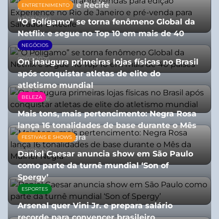
para Salvador e Recife
ENTRETENIMENTO
03/08/2026
“O Polígamo” se torna fenômeno Global da
Netflix e segue no Top 10 em mais de 40
países
NEGÓCIOS
07/07/2026
On inaugura primeiras lojas físicas no Brasil
após conquistar atletas de elite do
atletismo mundial
BELEZA
07/07/2026
Mais tons, mais pertencimento: Negra Rosa
lança 16 tonalidades de base durante o Mês
da Mulher Negra
FESTIVAIS E SHOWS
28/07/2026
Daniel Caesar anuncia show em São Paulo
como parte da turnê mundial ‘Son of
Spergy’
ESPORTES
05/08/2026
Arsenal quer Vini Jr. e prepara salário
recorde para convencer brasileiro