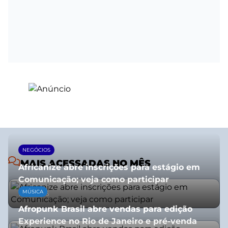
NEGÓCIOS
MAIS ACESSADAS NO MÊS
Africanize abre inscrições para estágio em
Comunicação; veja como participar
MÚSICA
13/01/2026
Afropunk Brasil abre vendas para edição
Experience no Rio de Janeiro e pré-venda