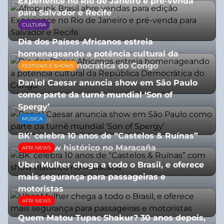
Experience no Rio de Janeiro e pré-venda
para Salvador e Recife
CULTURA
03/08/2026
Dia dos Países Africanos estreia
homenageando a potência cultural da
República Democrática do Congo
FESTIVAIS E SHOWS
10/07/2026
Daniel Caesar anuncia show em São Paulo
como parte da turnê mundial ‘Son of
Spergy’
MÚSICA
05/08/2026
BK’ celebra 10 anos de “Castelos & Ruínas”
com show histórico no Maracaña
AFRI NEWS
06/08/2026
Uber Mulher chega a todo o Brasil, e oferece
mais segurança para passageiras e
motoristas
AFRI NEWS
10/07/2026
Quem Matou Tupac Shakur? 30 anos depois,