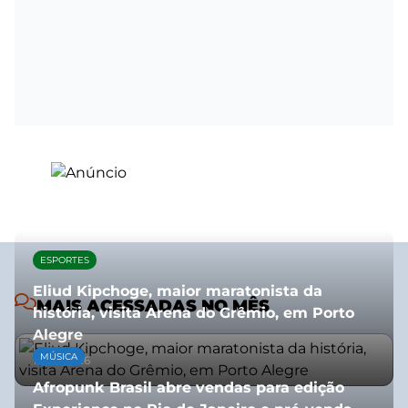
ESPORTES
Eliud Kipchoge, maior maratonista da
MAIS ACESSADAS NO MÊS
história, visita Arena do Grêmio, em Porto
Alegre
MÚSICA
10/07/2026
Afropunk Brasil abre vendas para edição