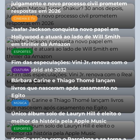
julgamento e novo processo civil prometem
respostas em 2026
CINEMA E TV
05/08/2026
Jaafar Jackson conquista novo papel em
Hollywood e atuará ao lado de Will Smith
em thriller da Amazon
ESPORTES
06/08/2026
Fim das especulações: Vini Jr. renova com o
Real Madrid até 2032
CULTURA
06/08/2026
Bárbara Carine e Thiago Thomé lançam
livros que nasceram após casamento no
Egito
MÚSICA
10/07/2026
Único álbum solo de Lauryn Hill é eleito o
melhor da história pela Apple Music
ESPORTES
06/08/2026
Kerolin assina com o Barcelona e se torna a