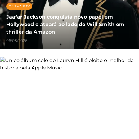
CINEMA E TV
Jaafar Jackson conquista novo papel em
Hollywood e atuará ao lado de Will Smith em
thriller da Amazon
06/08/2026