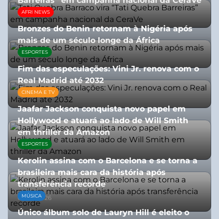
Barreiras” em campanha nacional da CeraVe
AFRI NEWS
08/07/2026
Bronzes do Benin retornam à Nigéria após
mais de um século longe da África
ESPORTES
08/07/2026
Fim das especulações: Vini Jr. renova com o
Real Madrid até 2032
CINEMA E TV
06/08/2026
Jaafar Jackson conquista novo papel em
Hollywood e atuará ao lado de Will Smith
em thriller da Amazon
ESPORTES
06/08/2026
Kerolin assina com o Barcelona e se torna a
brasileira mais cara da história após
transferência recorde
MÚSICA
04/08/2026
Único álbum solo de Lauryn Hill é eleito o