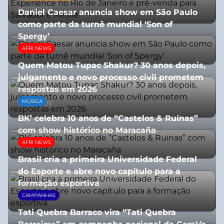
03/08/2026
Daniel Caesar anuncia show em São Paulo
como parte da turnê mundial ‘Son of
Spergy’
AFRI NEWS
05/08/2026
Quem Matou Tupac Shakur? 30 anos depois,
julgamento e novo processo civil prometem
respostas em 2026
MÚSICA
05/08/2026
BK’ celebra 10 anos de “Castelos & Ruínas”
com show histórico no Maracaña
AFRI NEWS
06/08/2026
Brasil cria a primeira Universidade Federal
do Esporte e abre novo capítulo para a
formação esportiva
CAMPANHAS
08/07/2026
Tati Quebra Barraco vira “Tati Quebra