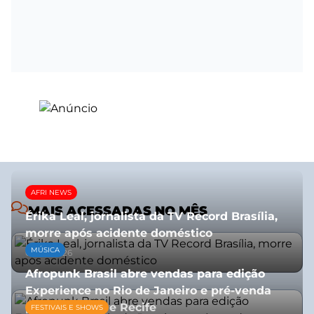
AFRI NEWS
MAIS ACESSADAS NO MÊS
Érika Leal, jornalista da TV Record Brasília,
morre após acidente doméstico
MÚSICA
08/07/2026
Afropunk Brasil abre vendas para edição
Experience no Rio de Janeiro e pré-venda
para Salvador e Recife
FESTIVAIS E SHOWS