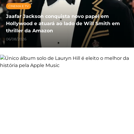
CINEMA E TV
Jaafar Jackson conquista novo papel em
Hollywood e atuará ao lado de Will Smith em
thriller da Amazon
06/08/2026