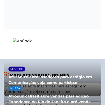
NEGÓCIOS
MAIS ACESSADAS NO MÊS
Africanize abre inscrições para estágio em
Comunicação; veja como participar
MÚSICA
13/01/2026
Afropunk Brasil abre vendas para edição
Experience no Rio de Janeiro e pré-venda