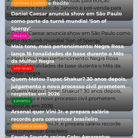
para Salvador e Recife
FESTIVAIS E SHOWS
03/08/2026
Daniel Caesar anuncia show em São Paulo
como parte da turnê mundial ‘Son of
Spergy’
BELEZA
05/08/2026
Mais tons, mais pertencimento: Negra Rosa
lança 16 tonalidades de base durante o Mês
da Mulher Negra
AFRI NEWS
28/07/2026
Quem Matou Tupac Shakur? 30 anos depois,
julgamento e novo processo civil prometem
respostas em 2026
ESPORTES
05/08/2026
Arsenal quer Vini Jr. e prepara salário
recorde para convencer brasileiro
FESTIVAIS E SHOWS
27/07/2026
Favela Sounds reúne Gaby Amarantos,