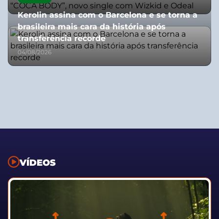
07/07/2026
Kerolin assina com o Barcelona e se torna a
brasileira mais cara da história após
transferência recorde
04/08/2026
VÍDEOS