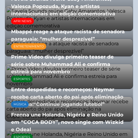
Valesca Popozuda, Kyan e artistas
internacionais em edição comemorativa
AFRI NEWS
31/07/2026
Mbappé reage a ataque racista de senadora
paraguaia: “mulher desprezível”
ENTRETENIMENTO
07/07/2026
Prime Video divulga primeiro teaser de
série sobre Muhammad Ali e confirma
estreia para novembro
ESPORTES
07/07/2026
Entre despedidas e recomeços: Neymar
recebe carta aberto do pai após eliminação
na Copa:“Continue jogando futebol”
MÚSICA
07/07/2026
Frenna une Holanda, Nigéria e Reino Unido
em “COCA BODY”, novo single com Wizkid
e Odeal
ESPORTES