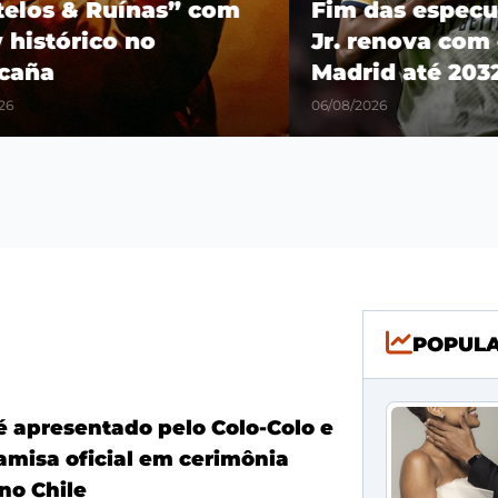
os & Ruínas” com
Fim das especulaçõ
stórico no
Jr. renova com o R
a
Madrid até 2032
06/08/2026
POPUL
é apresentado pelo Colo-Colo e
amisa oficial em cerimônia
no Chile