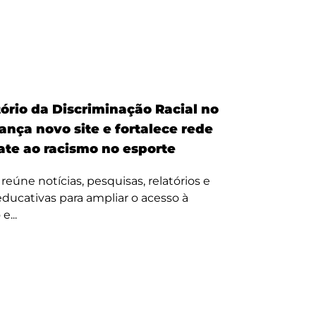
ório da Discriminação Racial no
ança novo site e fortalece rede
te ao racismo no esporte
reúne notícias, pesquisas, relatórios e
 educativas para ampliar o acesso à
e...