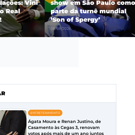
es: Vini
show em São Paulo como
eal
parte da turnê mundial
‘Son of Spergy’
05/08/2026
AR
ENTRETENIMENTO
Ágata Moura e Renan Justino, de
Casamento às Cegas 3, renovam
votos após mais de um ano juntos