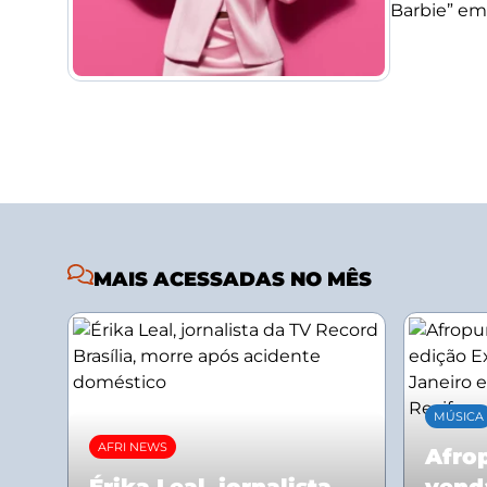
Barbie” em
MAIS ACESSADAS NO MÊS
MÚSICA
AFRI NEWS
Afrop
Érika Leal, jornalista
vend