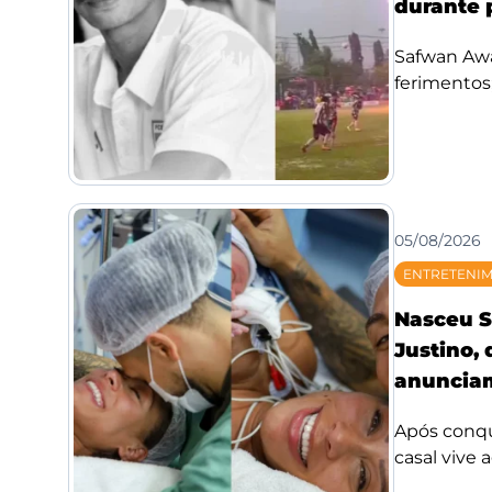
durante 
Safwan Awae
ferimentos;
05/08/2026
ENTRETENI
Nasceu S
Justino,
anunciam
Após conqui
casal vive 