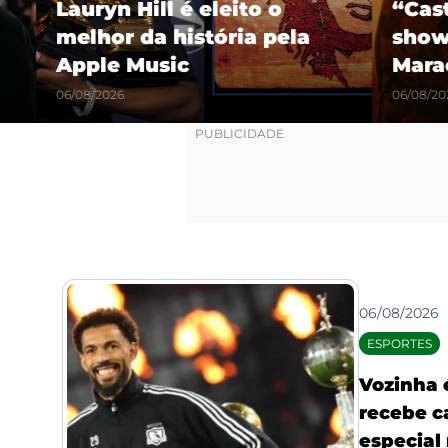
Lauryn Hill é eleito o
“Castel
melhor da história pela
show hi
Apple Music
Maracañ
06/08/2026
06/08/2026
06/08/2026
ESPORTES
Vozinha 
recebe c
especial 