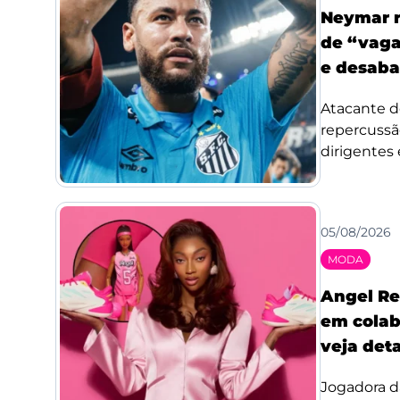
Neymar r
de “vaga
e desaba
Atacante d
repercussã
dirigentes 
05/08/2026
MODA
Angel Re
em colab
veja det
Jogadora d