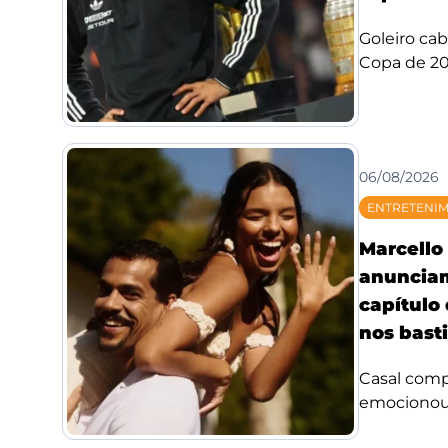
Goleiro ca
Copa de 20
06/08/2026
ENTRETENI
Marcello 
anuncia
capítulo
nos bast
Casal compa
emocionou f