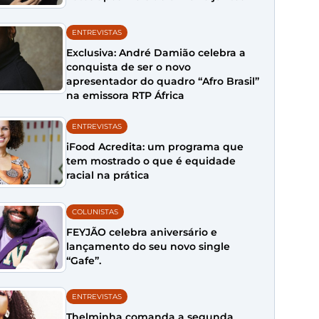
ENTREVISTAS
Exclusiva: André Damião celebra a
conquista de ser o novo
apresentador do quadro “Afro Brasil”
na emissora RTP África
ENTREVISTAS
iFood Acredita: um programa que
tem mostrado o que é equidade
racial na prática
COLUNISTAS
FEYJÃO celebra aniversário e
lançamento do seu novo single
“Gafe”.
ENTREVISTAS
Thelminha comanda a segunda