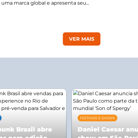
 uma marca global e apresenta seu...
VER MAIS
FESTIVAIS E SHOWS
unk Brasil abre
Daniel Caesar an
as para edição
show em São Pau