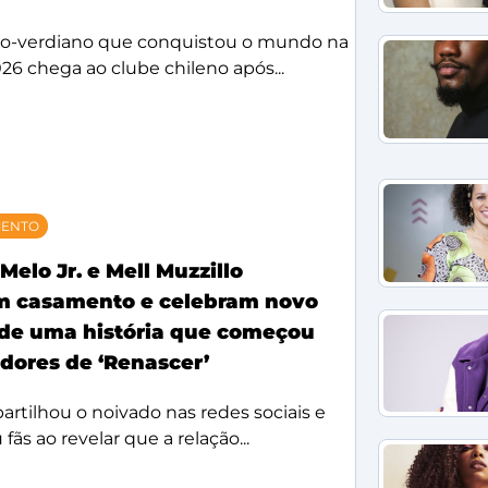
bo-verdiano que conquistou o mundo na
26 chega ao clube chileno após...
MENTO
Melo Jr. e Mell Muzzillo
m casamento e celebram novo
 de uma história que começou
idores de ‘Renascer’
rtilhou o noivado nas redes sociais e
ãs ao revelar que a relação...