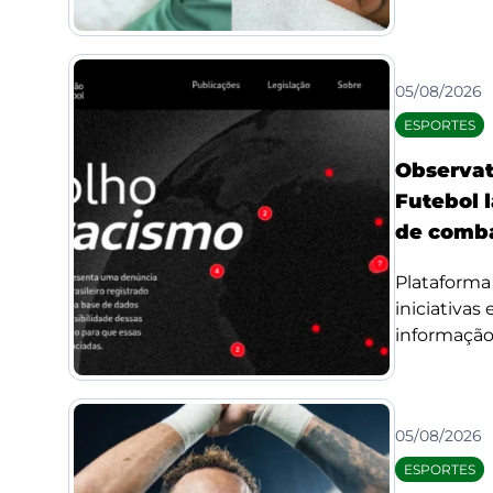
05/08/2026
ESPORTES
Observat
Futebol l
de comba
Plataforma 
iniciativas
informação 
05/08/2026
ESPORTES