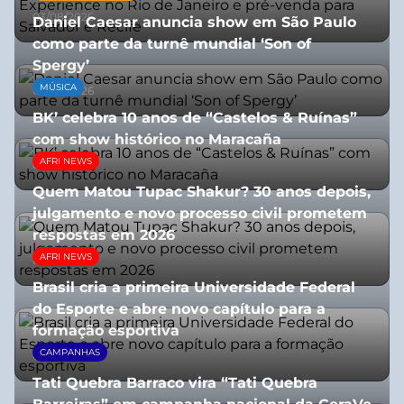
03/08/2026
Daniel Caesar anuncia show em São Paulo
como parte da turnê mundial ‘Son of
Spergy’
MÚSICA
05/08/2026
BK’ celebra 10 anos de “Castelos & Ruínas”
com show histórico no Maracaña
AFRI NEWS
06/08/2026
Quem Matou Tupac Shakur? 30 anos depois,
julgamento e novo processo civil prometem
respostas em 2026
AFRI NEWS
05/08/2026
Brasil cria a primeira Universidade Federal
do Esporte e abre novo capítulo para a
formação esportiva
CAMPANHAS
08/07/2026
Tati Quebra Barraco vira “Tati Quebra