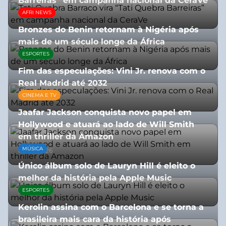
Barreiras” em campanha nacional da CeraVe
AFRI NEWS
08/07/2026
Bronzes do Benin retornam à Nigéria após
mais de um século longe da África
ESPORTES
08/07/2026
Fim das especulações: Vini Jr. renova com o
Real Madrid até 2032
CINEMA E TV
06/08/2026
Jaafar Jackson conquista novo papel em
Hollywood e atuará ao lado de Will Smith
em thriller da Amazon
MÚSICA
06/08/2026
Único álbum solo de Lauryn Hill é eleito o
melhor da história pela Apple Music
ESPORTES
06/08/2026
Kerolin assina com o Barcelona e se torna a
brasileira mais cara da história após