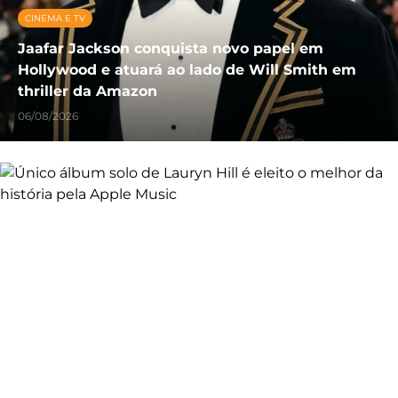
CINEMA E TV
Jaafar Jackson conquista novo papel em
Hollywood e atuará ao lado de Will Smith em
thriller da Amazon
06/08/2026