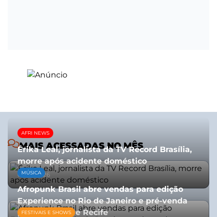
AFRI NEWS
MAIS ACESSADAS NO MÊS
Érika Leal, jornalista da TV Record Brasília,
morre após acidente doméstico
MÚSICA
08/07/2026
Afropunk Brasil abre vendas para edição
Experience no Rio de Janeiro e pré-venda
para Salvador e Recife
FESTIVAIS E SHOWS