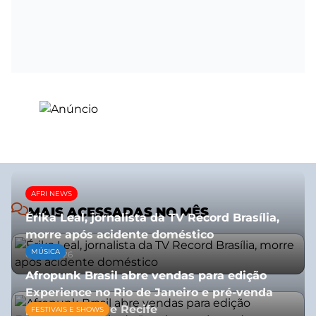
AFRI NEWS
MAIS ACESSADAS NO MÊS
Érika Leal, jornalista da TV Record Brasília,
morre após acidente doméstico
MÚSICA
08/07/2026
Afropunk Brasil abre vendas para edição
Experience no Rio de Janeiro e pré-venda
para Salvador e Recife
FESTIVAIS E SHOWS