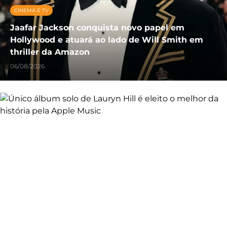
CINEMA E TV
Jaafar Jackson conquista novo papel em
Hollywood e atuará ao lado de Will Smith em
thriller da Amazon
06/08/2026