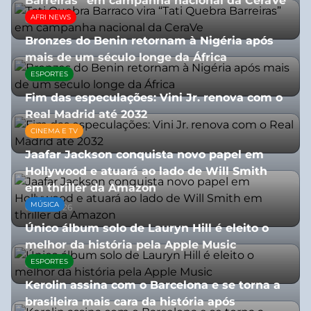
Barreiras” em campanha nacional da CeraVe
AFRI NEWS
08/07/2026
Bronzes do Benin retornam à Nigéria após
mais de um século longe da África
ESPORTES
08/07/2026
Fim das especulações: Vini Jr. renova com o
Real Madrid até 2032
CINEMA E TV
06/08/2026
Jaafar Jackson conquista novo papel em
Hollywood e atuará ao lado de Will Smith
em thriller da Amazon
MÚSICA
06/08/2026
Único álbum solo de Lauryn Hill é eleito o
melhor da história pela Apple Music
ESPORTES
06/08/2026
Kerolin assina com o Barcelona e se torna a
brasileira mais cara da história após