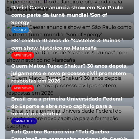
03/08/2026
Daniel Caesar anuncia show em São Paulo
como parte da turnê mundial ‘Son of
Spergy’
MÚSICA
05/08/2026
BK’ celebra 10 anos de “Castelos & Ruínas”
com show histórico no Maracaña
AFRI NEWS
06/08/2026
Quem Matou Tupac Shakur? 30 anos depois,
julgamento e novo processo civil prometem
respostas em 2026
AFRI NEWS
05/08/2026
Brasil cria a primeira Universidade Federal
do Esporte e abre novo capítulo para a
formação esportiva
CAMPANHAS
08/07/2026
Tati Quebra Barraco vira “Tati Quebra