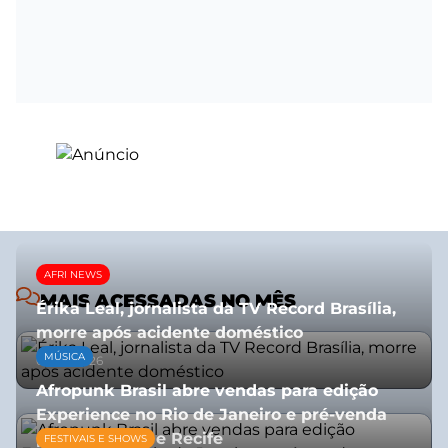
AFRI NEWS
MAIS ACESSADAS NO MÊS
Érika Leal, jornalista da TV Record Brasília,
morre após acidente doméstico
MÚSICA
08/07/2026
Afropunk Brasil abre vendas para edição
Experience no Rio de Janeiro e pré-venda
para Salvador e Recife
FESTIVAIS E SHOWS