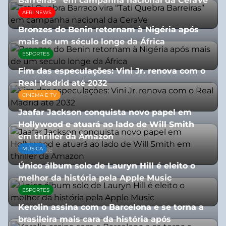
Barreiras” em campanha nacional da CeraVe
AFRI NEWS
08/07/2026
Bronzes do Benin retornam à Nigéria após
mais de um século longe da África
ESPORTES
08/07/2026
Fim das especulações: Vini Jr. renova com o
Real Madrid até 2032
CINEMA E TV
06/08/2026
Jaafar Jackson conquista novo papel em
Hollywood e atuará ao lado de Will Smith
em thriller da Amazon
MÚSICA
06/08/2026
Único álbum solo de Lauryn Hill é eleito o
melhor da história pela Apple Music
ESPORTES
06/08/2026
Kerolin assina com o Barcelona e se torna a
brasileira mais cara da história após