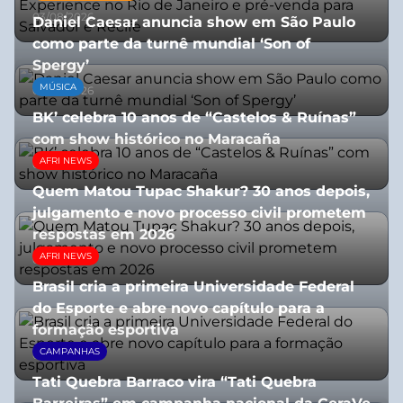
03/08/2026
Daniel Caesar anuncia show em São Paulo
como parte da turnê mundial ‘Son of
Spergy’
MÚSICA
05/08/2026
BK’ celebra 10 anos de “Castelos & Ruínas”
com show histórico no Maracaña
AFRI NEWS
06/08/2026
Quem Matou Tupac Shakur? 30 anos depois,
julgamento e novo processo civil prometem
respostas em 2026
AFRI NEWS
05/08/2026
Brasil cria a primeira Universidade Federal
do Esporte e abre novo capítulo para a
formação esportiva
CAMPANHAS
08/07/2026
Tati Quebra Barraco vira “Tati Quebra