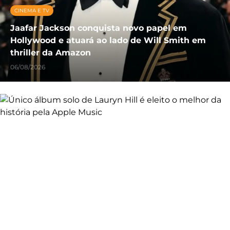
CINEMA E TV
Jaafar Jackson conquista novo papel em
Hollywood e atuará ao lado de Will Smith em
thriller da Amazon
06/08/2026