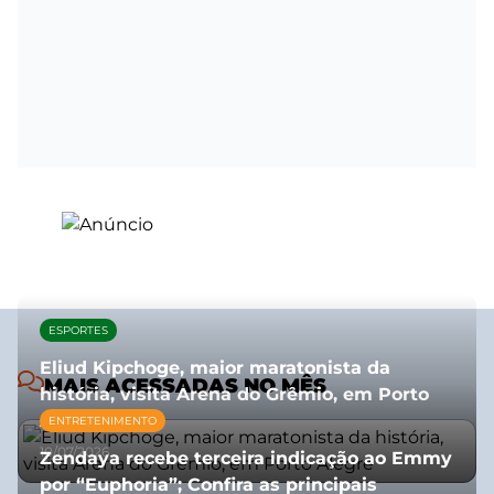
ESPORTES
Eliud Kipchoge, maior maratonista da
MAIS ACESSADAS NO MÊS
história, visita Arena do Grêmio, em Porto
Alegre
ENTRETENIMENTO
10/07/2026
Zendaya recebe terceira indicação ao Emmy
por “Euphoria”; Confira as principais