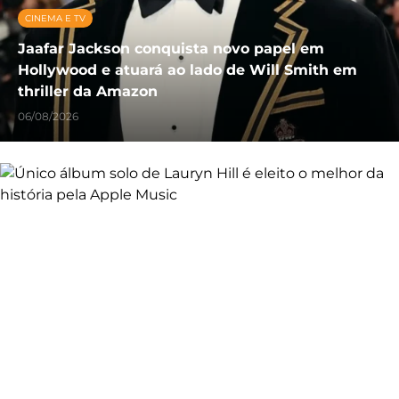
CINEMA E TV
Jaafar Jackson conquista novo papel em
Hollywood e atuará ao lado de Will Smith em
thriller da Amazon
06/08/2026