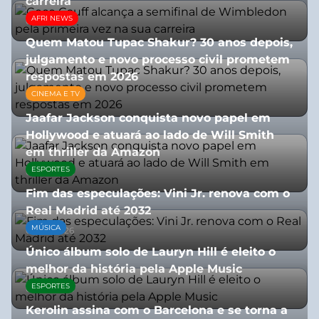
carreira
AFRI NEWS
08/07/2026
Quem Matou Tupac Shakur? 30 anos depois,
julgamento e novo processo civil prometem
respostas em 2026
CINEMA E TV
05/08/2026
Jaafar Jackson conquista novo papel em
Hollywood e atuará ao lado de Will Smith
em thriller da Amazon
ESPORTES
06/08/2026
Fim das especulações: Vini Jr. renova com o
Real Madrid até 2032
MÚSICA
06/08/2026
Único álbum solo de Lauryn Hill é eleito o
melhor da história pela Apple Music
ESPORTES
06/08/2026
Kerolin assina com o Barcelona e se torna a