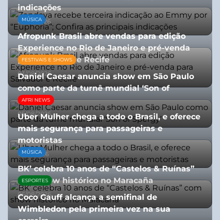
indicações
MÚSICA
08/07/2026
Afropunk Brasil abre vendas para edição
Experience no Rio de Janeiro e pré-venda
para Salvador e Recife
FESTIVAIS E SHOWS
03/08/2026
Daniel Caesar anuncia show em São Paulo
como parte da turnê mundial ‘Son of
Spergy’
AFRI NEWS
05/08/2026
Uber Mulher chega a todo o Brasil, e oferece
mais segurança para passageiras e
motoristas
MÚSICA
10/07/2026
BK’ celebra 10 anos de “Castelos & Ruínas”
com show histórico no Maracaña
ESPORTES
06/08/2026
Coco Gauff alcança a semifinal de
Wimbledon pela primeira vez na sua