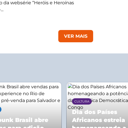
 da websérie “Heróis e Heroínas
..
VER MAIS
CULTURA
Dia dos Países
unk Brasil abre
Africanos estreia
as para edição
homenageando a