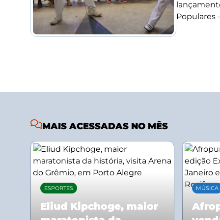
lançamento
Populares –.
MAIS ACESSADAS NO MÊS
ESPORTES
MÚSICA
Eliud Kipchoge, maior
Afrop
maratonista da
vend