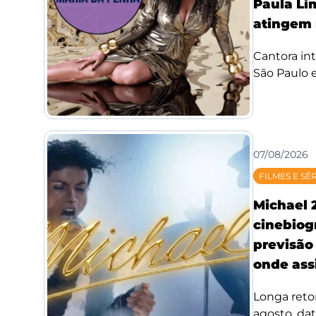
Paula Li
atingem 
Cantora int
São Paulo e
07/08/2026
FILMES E SÉ
Michael 
cinebiog
previsão 
onde assi
Longa reto
agosto, da