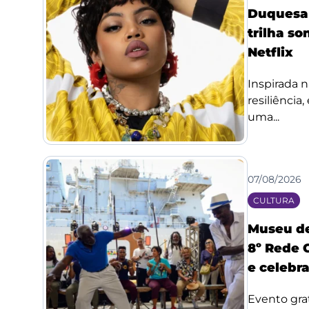
Duquesa l
trilha so
Netflix
Inspirada n
resiliência
uma...
07/08/2026
CULTURA
Museu de
8º Rede 
e celebr
Evento grat