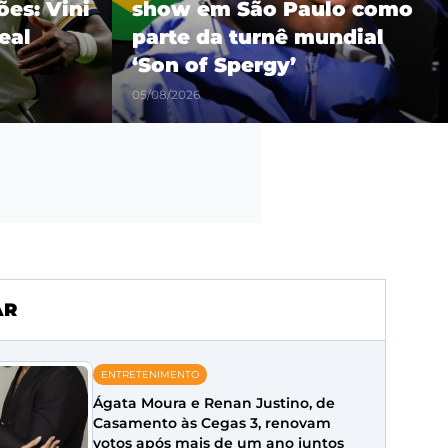
es: Vini
show em São Paulo como
eal
parte da turnê mundial
‘Son of Spergy’
05/08/2026
AR
ENTRETENIMENTO
Ágata Moura e Renan Justino, de
Casamento às Cegas 3, renovam
votos após mais de um ano juntos