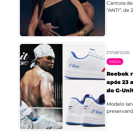
Cantora de
“ANTI”, de 
07/08/2026
MODA
Reebok r
após 23 a
do G-Uni
Modelo lan
preservando