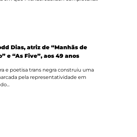
odd Dias, atriz de “Manhãs de
” e “As Five”, aos 49 anos
ora e poetisa trans negra construiu uma
 marcada pela representatividade em
o...