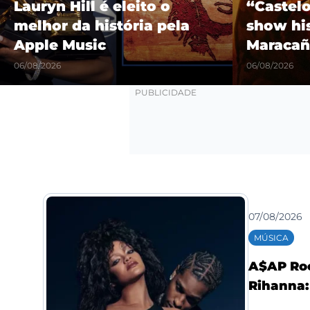
Lauryn Hill é eleito o
“Castel
melhor da história pela
show hi
Apple Music
Maracañ
06/08/2026
06/08/2026
07/08/2026
MÚSICA
A$AP Roc
Rihanna: