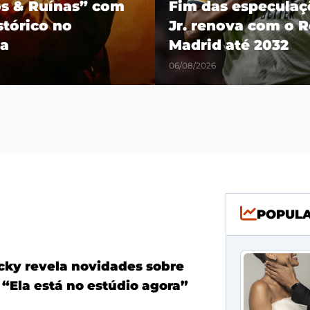
os & Ruínas” com
Fim das especulaçõ
stórico no
Jr. renova com o R
a
Madrid até 2032
06/08/2026
POPUL
ky revela novidades sobre
 “Ela está no estúdio agora”