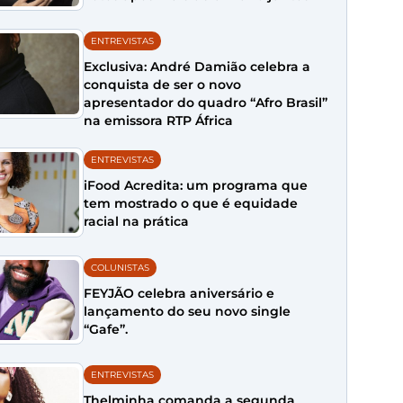
ENTREVISTAS
Exclusiva: André Damião celebra a
conquista de ser o novo
apresentador do quadro “Afro Brasil”
na emissora RTP África
ENTREVISTAS
iFood Acredita: um programa que
tem mostrado o que é equidade
racial na prática
COLUNISTAS
FEYJÃO celebra aniversário e
lançamento do seu novo single
“Gafe”.
ENTREVISTAS
Thelminha comanda a segunda