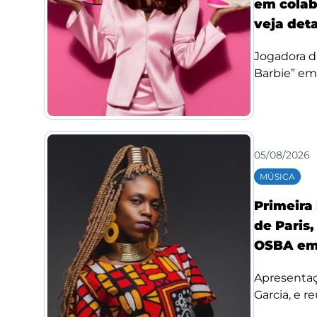
em colab
veja det
Jogadora d
Barbie” em
05/08/2026
MÚSICA
Primeira
de Paris,
OSBA em
Apresentaç
Garcia, e re