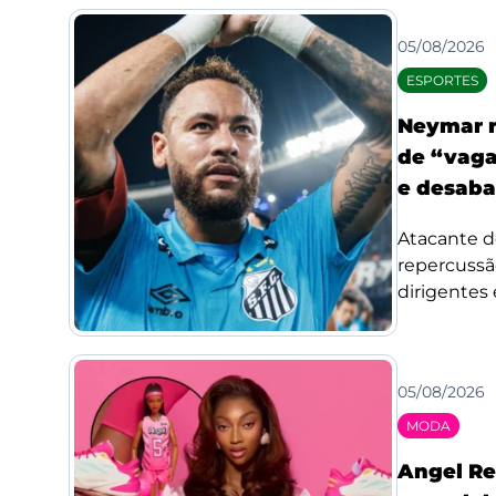
05/08/2026
ESPORTES
Neymar r
de “vaga
e desaba
Atacante d
repercussã
dirigentes 
05/08/2026
MODA
Angel Re