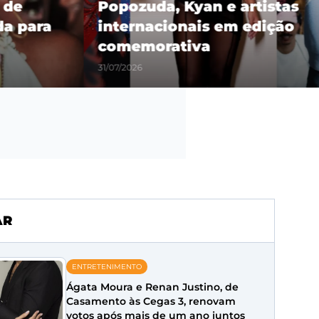
 de
Popozuda, Kyan e artistas
a para
internacionais em edição
comemorativa
31/07/2026
AR
ENTRETENIMENTO
Ágata Moura e Renan Justino, de
Casamento às Cegas 3, renovam
votos após mais de um ano juntos