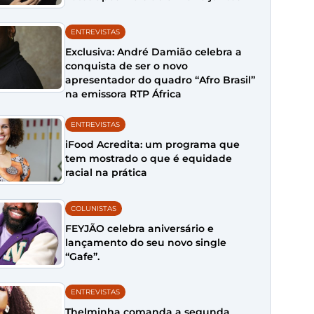
ENTREVISTAS
Exclusiva: André Damião celebra a
conquista de ser o novo
apresentador do quadro “Afro Brasil”
na emissora RTP África
ENTREVISTAS
iFood Acredita: um programa que
tem mostrado o que é equidade
racial na prática
COLUNISTAS
FEYJÃO celebra aniversário e
lançamento do seu novo single
“Gafe”.
ENTREVISTAS
Thelminha comanda a segunda