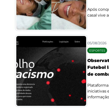
Após conqui
casal vive 
05/08/2026
ESPORTES
Observat
Futebol l
de comba
Plataforma 
iniciativas
informação 