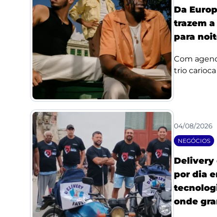
Da Europ
trazem a
para noi
Com agenda
trio carioc
04/08/2026
NEGÓCIOS
Delivery
por dia 
tecnologi
onde gra