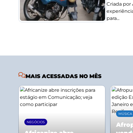
Criada por
experiência
para...
MAIS ACESSADAS NO MÊS
MÚSICA
NEGÓCIOS
Afrop
Africanize abre
vend