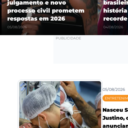
julgamento e novo
brasilei
processo civil prometem
história
respostas em 2026
recorde
05/08/2026
04/08/2026
05/08/2026
ENTRETENI
Nasceu S
Justino,
anunciam