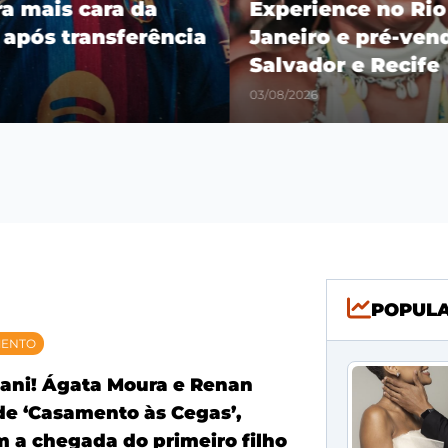
ra mais cara da
Experience no Rio
 após transferência
Janeiro e pré-vend
Salvador e Recife
03/08/2026
POPUL
MENTO
ani! Ágata Moura e Renan
 de ‘Casamento às Cegas’,
 a chegada do primeiro filho