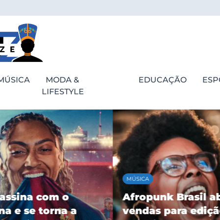
MÚSICA
MODA &
EDUCAÇÃO
ESP
LIFESTYLE
MÚSICA
assina com o
Afropunk Brasil ab
a e se torna a
vendas para ediçã