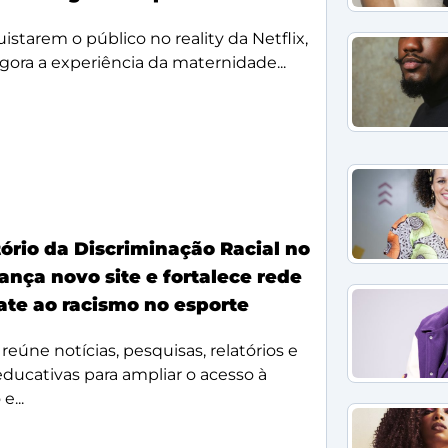
starem o público no reality da Netflix,
agora a experiência da maternidade...
ório da Discriminação Racial no
ança novo site e fortalece rede
te ao racismo no esporte
reúne notícias, pesquisas, relatórios e
 educativas para ampliar o acesso à
e...