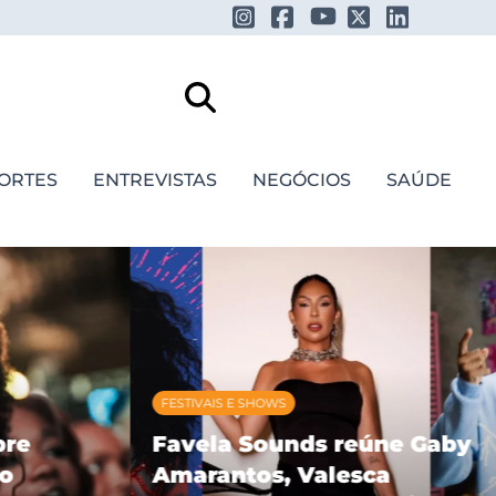
ORTES
ENTREVISTAS
NEGÓCIOS
SAÚDE
FESTIVAIS E SHOWS
re
Favela Sounds reúne Gaby
o
Amarantos, Valesca