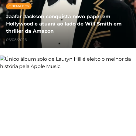
CINEMA E TV
Jaafar Jackson conquista novo papel em
Hollywood e atuará ao lado de Will Smith em
thriller da Amazon
06/08/2026