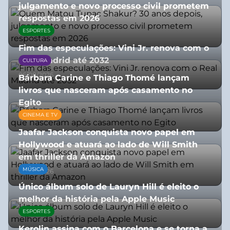
julgamento e novo processo civil prometem
respostas em 2026
ESPORTES
05/08/2026
Fim das especulações: Vini Jr. renova com o
Real Madrid até 2032
CULTURA
06/08/2026
Bárbara Carine e Thiago Thomé lançam
livros que nasceram após casamento no
Egito
CINEMA E TV
10/07/2026
Jaafar Jackson conquista novo papel em
Hollywood e atuará ao lado de Will Smith
em thriller da Amazon
MÚSICA
06/08/2026
Único álbum solo de Lauryn Hill é eleito o
melhor da história pela Apple Music
ESPORTES
06/08/2026
Kerolin assina com o Barcelona e se torna a