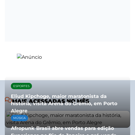
ESPORTES
Eliud Kipchoge, maior maratonista da
MAIS ACESSADAS NO MÊS
história, visita Arena do Grêmio, em Porto
Alegre
MÚSICA
10/07/2026
Afropunk Brasil abre vendas para edição