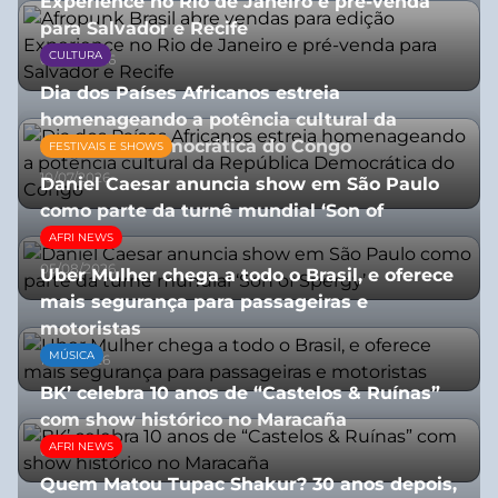
Experience no Rio de Janeiro e pré-venda
para Salvador e Recife
CULTURA
03/08/2026
Dia dos Países Africanos estreia
homenageando a potência cultural da
República Democrática do Congo
FESTIVAIS E SHOWS
10/07/2026
Daniel Caesar anuncia show em São Paulo
como parte da turnê mundial ‘Son of
Spergy’
AFRI NEWS
05/08/2026
Uber Mulher chega a todo o Brasil, e oferece
mais segurança para passageiras e
motoristas
MÚSICA
10/07/2026
BK’ celebra 10 anos de “Castelos & Ruínas”
com show histórico no Maracaña
AFRI NEWS
06/08/2026
Quem Matou Tupac Shakur? 30 anos depois,