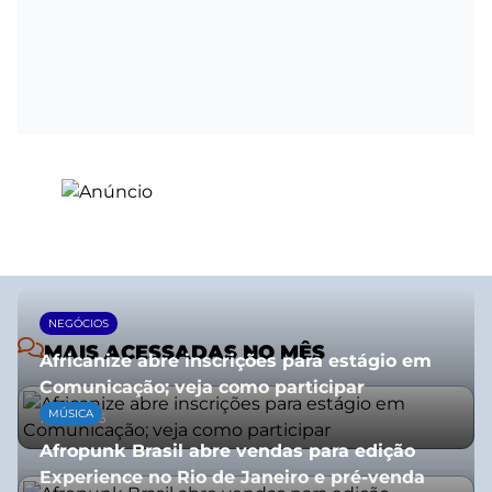
NEGÓCIOS
MAIS ACESSADAS NO MÊS
Africanize abre inscrições para estágio em
Comunicação; veja como participar
MÚSICA
13/01/2026
Afropunk Brasil abre vendas para edição
Experience no Rio de Janeiro e pré-venda