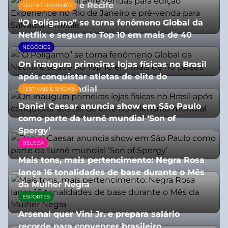
para Salvador e Recife
ENTRETENIMENTO
03/08/2026
“O Polígamo” se torna fenômeno Global da
Netflix e segue no Top 10 em mais de 40
países
NEGÓCIOS
07/07/2026
On inaugura primeiras lojas físicas no Brasil
após conquistar atletas de elite do
atletismo mundial
FESTIVAIS E SHOWS
07/07/2026
Daniel Caesar anuncia show em São Paulo
como parte da turnê mundial ‘Son of
Spergy’
BELEZA
05/08/2026
Mais tons, mais pertencimento: Negra Rosa
lança 16 tonalidades de base durante o Mês
da Mulher Negra
ESPORTES
28/07/2026
Arsenal quer Vini Jr. e prepara salário
recorde para convencer brasileiro