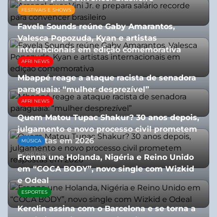
FESTIVAIS E SHOWS
27/07/2026
Favela Sounds reúne Gaby Amarantos,
Valesca Popozuda, Kyan e artistas
internacionais em edição comemorativa
AFRI NEWS
31/07/2026
Mbappé reage a ataque racista de senadora
paraguaia: “mulher desprezível”
AFRI NEWS
07/07/2026
Quem Matou Tupac Shakur? 30 anos depois,
julgamento e novo processo civil prometem
respostas em 2026
MÚSICA
05/08/2026
Frenna une Holanda, Nigéria e Reino Unido
em “COCA BODY”, novo single com Wizkid
e Odeal
ESPORTES
07/07/2026
Kerolin assina com o Barcelona e se torna a