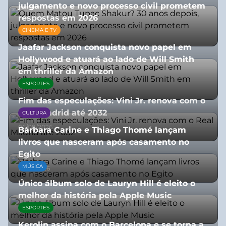
julgamento e novo processo civil prometem
respostas em 2026
CINEMA E TV
05/08/2026
Jaafar Jackson conquista novo papel em
Hollywood e atuará ao lado de Will Smith
em thriller da Amazon
ESPORTES
06/08/2026
Fim das especulações: Vini Jr. renova com o
Real Madrid até 2032
CULTURA
06/08/2026
Bárbara Carine e Thiago Thomé lançam
livros que nasceram após casamento no
Egito
MÚSICA
10/07/2026
Único álbum solo de Lauryn Hill é eleito o
melhor da história pela Apple Music
ESPORTES
06/08/2026
Kerolin assina com o Barcelona e se torna a