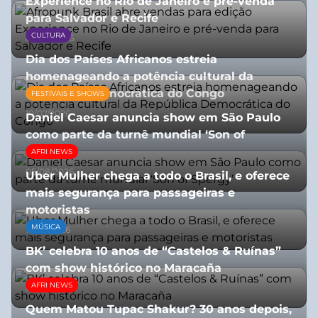
Experience no Rio de Janeiro e pré-venda
para Salvador e Recife
CULTURA
03/08/2026
Dia dos Países Africanos estreia
homenageando a potência cultural da
República Democrática do Congo
FESTIVAIS E SHOWS
10/07/2026
Daniel Caesar anuncia show em São Paulo
como parte da turnê mundial ‘Son of
Spergy’
AFRI NEWS
05/08/2026
Uber Mulher chega a todo o Brasil, e oferece
mais segurança para passageiras e
motoristas
MÚSICA
10/07/2026
BK’ celebra 10 anos de “Castelos & Ruínas”
com show histórico no Maracaña
AFRI NEWS
06/08/2026
Quem Matou Tupac Shakur? 30 anos depois,