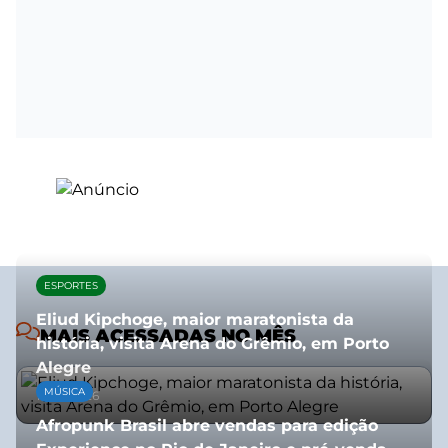
ESPORTES
Eliud Kipchoge, maior maratonista da
MAIS ACESSADAS NO MÊS
história, visita Arena do Grêmio, em Porto
Alegre
MÚSICA
10/07/2026
Afropunk Brasil abre vendas para edição