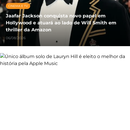
CINEMA E TV
Jaafar Jackson conquista novo papel em
Hollywood e atuará ao lado de Will Smith em
thriller da Amazon
06/08/2026