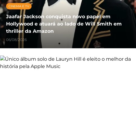
CINEMA E TV
Jaafar Jackson conquista novo papel em
Hollywood e atuará ao lado de Will Smith em
thriller da Amazon
06/08/2026