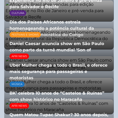
Experience no Rio de Janeiro e pré-venda
para Salvador e Recife
CULTURA
03/08/2026
Dia dos Países Africanos estreia
homenageando a potência cultural da
República Democrática do Congo
FESTIVAIS E SHOWS
10/07/2026
Daniel Caesar anuncia show em São Paulo
como parte da turnê mundial ‘Son of
Spergy’
AFRI NEWS
05/08/2026
Uber Mulher chega a todo o Brasil, e oferece
mais segurança para passageiras e
motoristas
MÚSICA
10/07/2026
BK’ celebra 10 anos de “Castelos & Ruínas”
com show histórico no Maracaña
AFRI NEWS
06/08/2026
Quem Matou Tupac Shakur? 30 anos depois,