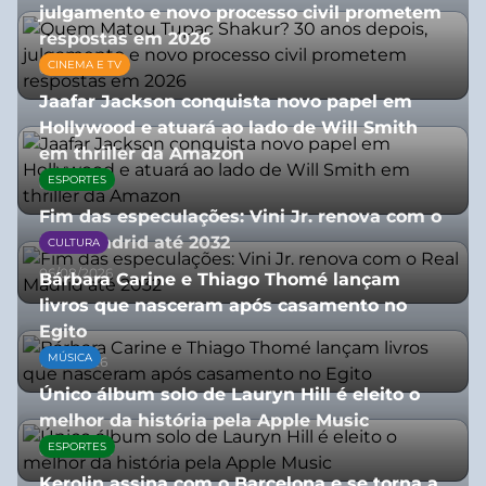
julgamento e novo processo civil prometem
respostas em 2026
CINEMA E TV
05/08/2026
Jaafar Jackson conquista novo papel em
Hollywood e atuará ao lado de Will Smith
em thriller da Amazon
ESPORTES
06/08/2026
Fim das especulações: Vini Jr. renova com o
Real Madrid até 2032
CULTURA
06/08/2026
Bárbara Carine e Thiago Thomé lançam
livros que nasceram após casamento no
Egito
MÚSICA
10/07/2026
Único álbum solo de Lauryn Hill é eleito o
melhor da história pela Apple Music
ESPORTES
06/08/2026
Kerolin assina com o Barcelona e se torna a