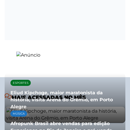
ESPORTES
Eliud Kipchoge, maior maratonista da
MAIS ACESSADAS NO MÊS
história, visita Arena do Grêmio, em Porto
Alegre
MÚSICA
10/07/2026
Afropunk Brasil abre vendas para edição