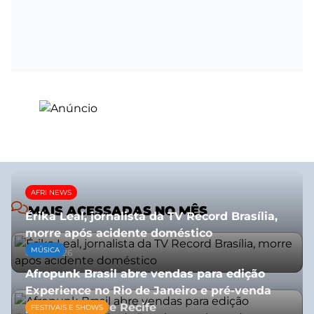
AFRI NEWS
MAIS ACESSADAS NO MÊS
Érika Leal, jornalista da TV Record Brasília,
morre após acidente doméstico
MÚSICA
08/07/2026
Afropunk Brasil abre vendas para edição
Experience no Rio de Janeiro e pré-venda
para Salvador e Recife
FESTIVAIS E SHOWS