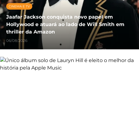
CINEMA E TV
Jaafar Jackson conquista novo papel em
Hollywood e atuará ao lado de Will Smith em
thriller da Amazon
06/08/2026