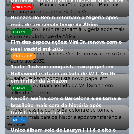
Barreiras” em campanha nacional da CeraVe
AFRI NEWS
08/07/2026
Bronzes do Benin retornam à Nigéria após
mais de um século longe da África
ESPORTES
08/07/2026
Fim das especulações: Vini Jr. renova com o
Real Madrid até 2032
CINEMA E TV
06/08/2026
Jaafar Jackson conquista novo papel em
Hollywood e atuará ao lado de Will Smith
em thriller da Amazon
ESPORTES
06/08/2026
Kerolin assina com o Barcelona e se torna a
brasileira mais cara da história após
transferência recorde
MÚSICA
04/08/2026
Único álbum solo de Lauryn Hill é eleito o