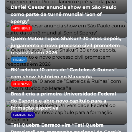
03/08/2026
Daniel Caesar anuncia show em São Paulo
como parte da turnê mundial ‘Son of
Spergy’
AFRI NEWS
05/08/2026
Quem Matou Tupac Shakur? 30 anos depois,
julgamento e novo processo civil prometem
respostas em 2026
MÚSICA
05/08/2026
BK’ celebra 10 anos de “Castelos & Ruínas”
com show histórico no Maracaña
AFRI NEWS
06/08/2026
Brasil cria a primeira Universidade Federal
do Esporte e abre novo capítulo para a
formação esportiva
CAMPANHAS
08/07/2026
Tati Quebra Barraco vira “Tati Quebra