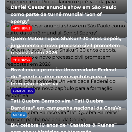
03/08/2026
Daniel Caesar anuncia show em São Paulo
como parte da turnê mundial ‘Son of
Spergy’
AFRI NEWS
05/08/2026
Quem Matou Tupac Shakur? 30 anos depois,
julgamento e novo processo civil prometem
respostas em 2026
AFRI NEWS
05/08/2026
Brasil cria a primeira Universidade Federal
do Esporte e abre novo capítulo para a
formação esportiva
CAMPANHAS
08/07/2026
Tati Quebra Barraco vira “Tati Quebra
Barreiras” em campanha nacional da CeraVe
MÚSICA
08/07/2026
BK’ celebra 10 anos de “Castelos & Ruínas”