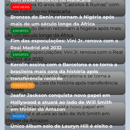
com show histórico no Maracaña
AFRI NEWS
06/08/2026
Bronzes do Benin retornam à Nigéria após
mais de um século longe da África
ESPORTES
08/07/2026
Fim das especulações: Vini Jr. renova com o
Real Madrid até 2032
ESPORTES
06/08/2026
Kerolin assina com o Barcelona e se torna a
brasileira mais cara da história após
transferência recorde
CINEMA E TV
04/08/2026
Jaafar Jackson conquista novo papel em
Hollywood e atuará ao lado de Will Smith
em thriller da Amazon
MÚSICA
06/08/2026
Único álbum solo de Lauryn Hill é eleito o