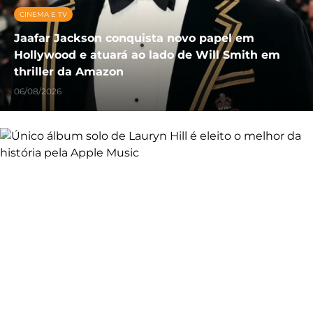
CINEMA E TV
Jaafar Jackson conquista novo papel em
Hollywood e atuará ao lado de Will Smith em
thriller da Amazon
06/08/2026