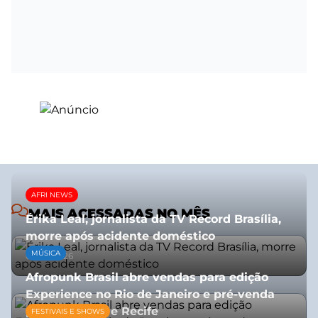
AFRI NEWS
MAIS ACESSADAS NO MÊS
Érika Leal, jornalista da TV Record Brasília,
morre após acidente doméstico
MÚSICA
08/07/2026
Afropunk Brasil abre vendas para edição
Experience no Rio de Janeiro e pré-venda
para Salvador e Recife
FESTIVAIS E SHOWS