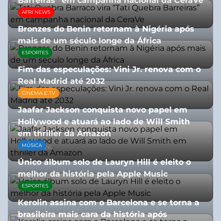
Barreiras” em campanha nacional da CeraVe
AFRI NEWS
08/07/2026
Bronzes do Benin retornam à Nigéria após
mais de um século longe da África
ESPORTES
08/07/2026
Fim das especulações: Vini Jr. renova com o
Real Madrid até 2032
CINEMA E TV
06/08/2026
Jaafar Jackson conquista novo papel em
Hollywood e atuará ao lado de Will Smith
em thriller da Amazon
MÚSICA
06/08/2026
Único álbum solo de Lauryn Hill é eleito o
melhor da história pela Apple Music
ESPORTES
06/08/2026
Kerolin assina com o Barcelona e se torna a
brasileira mais cara da história após