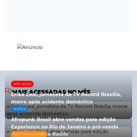
AFRI NEWS
MAIS ACESSADAS NO MÊS
Érika Leal, jornalista da TV Record Brasília,
morre após acidente doméstico
MÚSICA
08/07/2026
Afropunk Brasil abre vendas para edição
Experience no Rio de Janeiro e pré-venda
para Salvador e Recife
FESTIVAIS E SHOWS