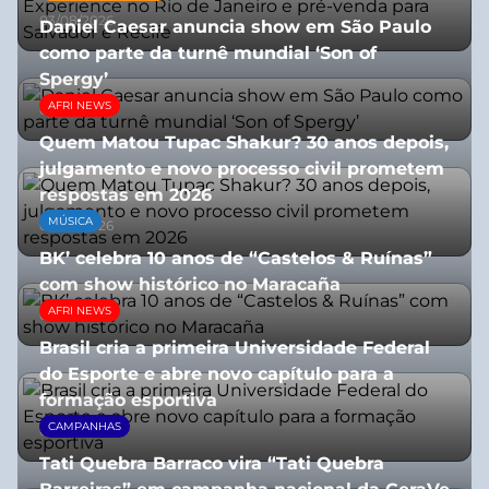
03/08/2026
Daniel Caesar anuncia show em São Paulo
como parte da turnê mundial ‘Son of
Spergy’
AFRI NEWS
05/08/2026
Quem Matou Tupac Shakur? 30 anos depois,
julgamento e novo processo civil prometem
respostas em 2026
MÚSICA
05/08/2026
BK’ celebra 10 anos de “Castelos & Ruínas”
com show histórico no Maracaña
AFRI NEWS
06/08/2026
Brasil cria a primeira Universidade Federal
do Esporte e abre novo capítulo para a
formação esportiva
CAMPANHAS
08/07/2026
Tati Quebra Barraco vira “Tati Quebra