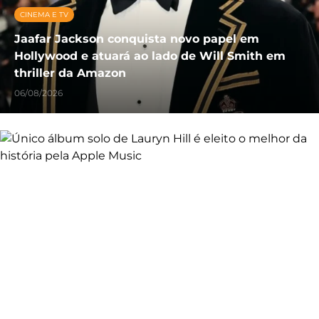
CINEMA E TV
Jaafar Jackson conquista novo papel em
Hollywood e atuará ao lado de Will Smith em
thriller da Amazon
06/08/2026