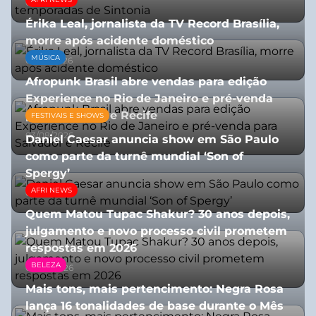
07/07/2026
Érika Leal, jornalista da TV Record Brasília,
morre após acidente doméstico
MÚSICA
08/07/2026
Afropunk Brasil abre vendas para edição
Experience no Rio de Janeiro e pré-venda
para Salvador e Recife
FESTIVAIS E SHOWS
03/08/2026
Daniel Caesar anuncia show em São Paulo
como parte da turnê mundial ‘Son of
Spergy’
AFRI NEWS
05/08/2026
Quem Matou Tupac Shakur? 30 anos depois,
julgamento e novo processo civil prometem
respostas em 2026
BELEZA
05/08/2026
Mais tons, mais pertencimento: Negra Rosa
lança 16 tonalidades de base durante o Mês