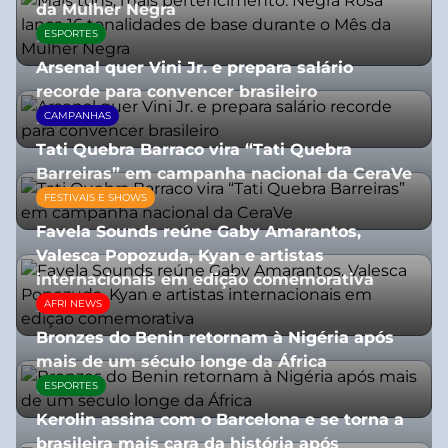
da Mulher Negra
ESPORTES
28/07/2026
Arsenal quer Vini Jr. e prepara salário
recorde para convencer brasileiro
CAMPANHAS
27/07/2026
Tati Quebra Barraco vira “Tati Quebra
Barreiras” em campanha nacional da CeraVe
FESTIVAIS E SHOWS
08/07/2026
Favela Sounds reúne Gaby Amarantos,
Valesca Popozuda, Kyan e artistas
internacionais em edição comemorativa
AFRI NEWS
31/07/2026
Bronzes do Benin retornam à Nigéria após
mais de um século longe da África
ESPORTES
08/07/2026
Kerolin assina com o Barcelona e se torna a
brasileira mais cara da história após