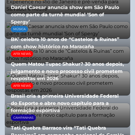
03/08/2026
Daniel Caesar anuncia show em São Paulo
como parte da turnê mundial ‘Son of
Spergy’
MÚSICA
05/08/2026
BK’ celebra 10 anos de “Castelos & Ruínas”
com show histórico no Maracaña
AFRI NEWS
06/08/2026
Quem Matou Tupac Shakur? 30 anos depois,
julgamento e novo processo civil prometem
respostas em 2026
AFRI NEWS
05/08/2026
Brasil cria a primeira Universidade Federal
do Esporte e abre novo capítulo para a
formação esportiva
CAMPANHAS
08/07/2026
Tati Quebra Barraco vira “Tati Quebra