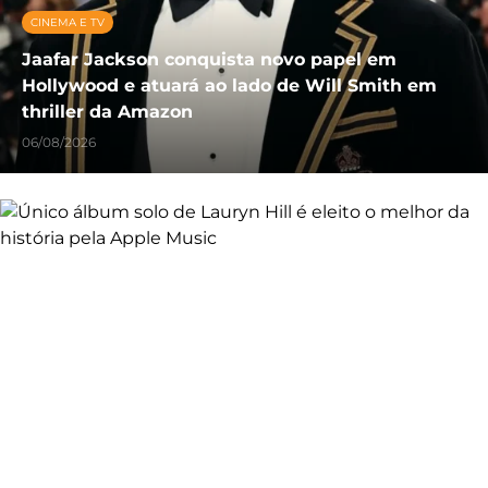
CINEMA E TV
Jaafar Jackson conquista novo papel em
Hollywood e atuará ao lado de Will Smith em
thriller da Amazon
06/08/2026