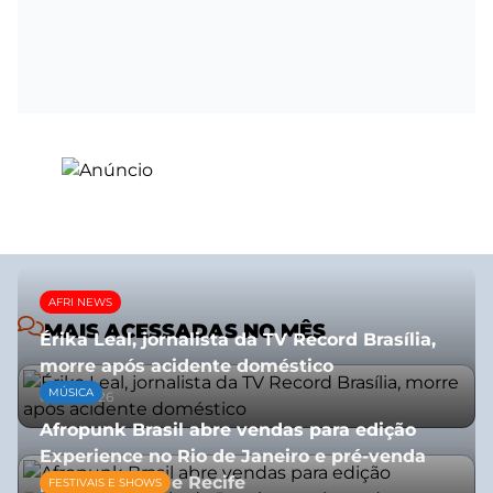
AFRI NEWS
MAIS ACESSADAS NO MÊS
Érika Leal, jornalista da TV Record Brasília,
morre após acidente doméstico
MÚSICA
08/07/2026
Afropunk Brasil abre vendas para edição
Experience no Rio de Janeiro e pré-venda
para Salvador e Recife
FESTIVAIS E SHOWS