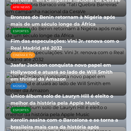
Barreiras” em campanha nacional da CeraVe
AFRI NEWS
08/07/2026
Bronzes do Benin retornam à Nigéria após
mais de um século longe da África
ESPORTES
08/07/2026
Fim das especulações: Vini Jr. renova com o
Real Madrid até 2032
CINEMA E TV
06/08/2026
Jaafar Jackson conquista novo papel em
Hollywood e atuará ao lado de Will Smith
em thriller da Amazon
MÚSICA
06/08/2026
Único álbum solo de Lauryn Hill é eleito o
melhor da história pela Apple Music
ESPORTES
06/08/2026
Kerolin assina com o Barcelona e se torna a
brasileira mais cara da história após