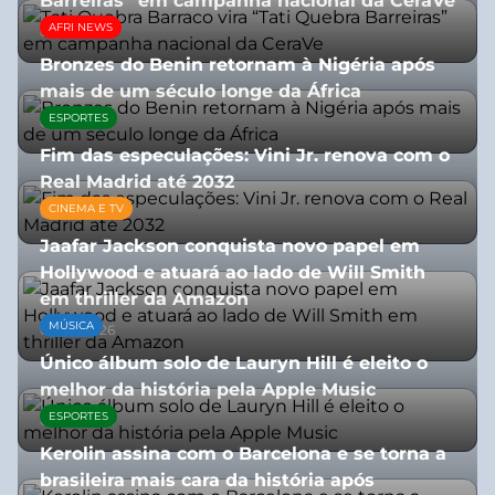
Barreiras” em campanha nacional da CeraVe
AFRI NEWS
08/07/2026
Bronzes do Benin retornam à Nigéria após
mais de um século longe da África
ESPORTES
08/07/2026
Fim das especulações: Vini Jr. renova com o
Real Madrid até 2032
CINEMA E TV
06/08/2026
Jaafar Jackson conquista novo papel em
Hollywood e atuará ao lado de Will Smith
em thriller da Amazon
MÚSICA
06/08/2026
Único álbum solo de Lauryn Hill é eleito o
melhor da história pela Apple Music
ESPORTES
06/08/2026
Kerolin assina com o Barcelona e se torna a
brasileira mais cara da história após