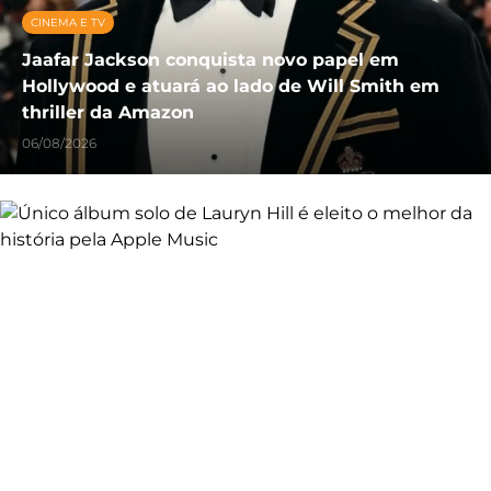
CINEMA E TV
Jaafar Jackson conquista novo papel em
Hollywood e atuará ao lado de Will Smith em
thriller da Amazon
06/08/2026