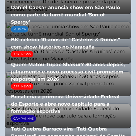
03/08/2026
Daniel Caesar anuncia show em São Paulo
como parte da turnê mundial ‘Son of
Spergy’
MÚSICA
05/08/2026
BK’ celebra 10 anos de “Castelos & Ruínas”
com show histórico no Maracaña
AFRI NEWS
06/08/2026
Quem Matou Tupac Shakur? 30 anos depois,
julgamento e novo processo civil prometem
respostas em 2026
AFRI NEWS
05/08/2026
Brasil cria a primeira Universidade Federal
do Esporte e abre novo capítulo para a
formação esportiva
CAMPANHAS
08/07/2026
Tati Quebra Barraco vira “Tati Quebra