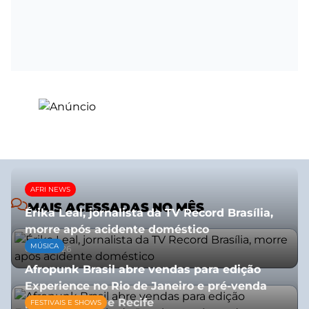
AFRI NEWS
MAIS ACESSADAS NO MÊS
Érika Leal, jornalista da TV Record Brasília,
morre após acidente doméstico
MÚSICA
08/07/2026
Afropunk Brasil abre vendas para edição
Experience no Rio de Janeiro e pré-venda
para Salvador e Recife
FESTIVAIS E SHOWS