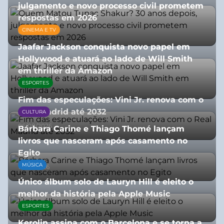
julgamento e novo processo civil prometem
respostas em 2026
CINEMA E TV
05/08/2026
Jaafar Jackson conquista novo papel em
Hollywood e atuará ao lado de Will Smith
em thriller da Amazon
ESPORTES
06/08/2026
Fim das especulações: Vini Jr. renova com o
Real Madrid até 2032
CULTURA
06/08/2026
Bárbara Carine e Thiago Thomé lançam
livros que nasceram após casamento no
Egito
MÚSICA
10/07/2026
Único álbum solo de Lauryn Hill é eleito o
melhor da história pela Apple Music
ESPORTES
06/08/2026
Kerolin assina com o Barcelona e se torna a