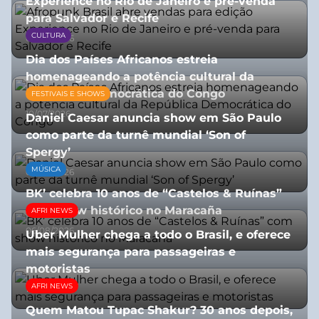
Experience no Rio de Janeiro e pré-venda
para Salvador e Recife
CULTURA
03/08/2026
Dia dos Países Africanos estreia
homenageando a potência cultural da
República Democrática do Congo
FESTIVAIS E SHOWS
10/07/2026
Daniel Caesar anuncia show em São Paulo
como parte da turnê mundial ‘Son of
Spergy’
MÚSICA
05/08/2026
BK’ celebra 10 anos de “Castelos & Ruínas”
com show histórico no Maracaña
AFRI NEWS
06/08/2026
Uber Mulher chega a todo o Brasil, e oferece
mais segurança para passageiras e
motoristas
AFRI NEWS
10/07/2026
Quem Matou Tupac Shakur? 30 anos depois,