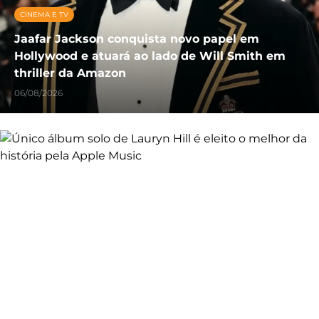
CINEMA E TV
Jaafar Jackson conquista novo papel em
Hollywood e atuará ao lado de Will Smith em
thriller da Amazon
06/08/2026