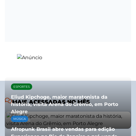
ESPORTES
Eliud Kipchoge, maior maratonista da
MAIS ACESSADAS NO MÊS
história, visita Arena do Grêmio, em Porto
Alegre
MÚSICA
10/07/2026
Afropunk Brasil abre vendas para edição