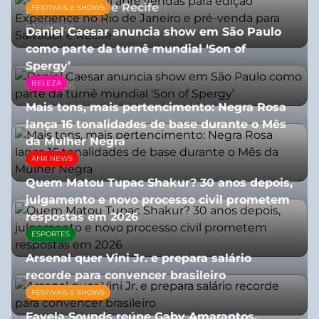
para Salvador e Recife
FESTIVAIS E SHOWS
03/08/2026
Daniel Caesar anuncia show em São Paulo
como parte da turnê mundial ‘Son of
Spergy’
BELEZA
05/08/2026
Mais tons, mais pertencimento: Negra Rosa
lança 16 tonalidades de base durante o Mês
da Mulher Negra
AFRI NEWS
28/07/2026
Quem Matou Tupac Shakur? 30 anos depois,
julgamento e novo processo civil prometem
respostas em 2026
ESPORTES
05/08/2026
Arsenal quer Vini Jr. e prepara salário
recorde para convencer brasileiro
FESTIVAIS E SHOWS
27/07/2026
Favela Sounds reúne Gaby Amarantos,