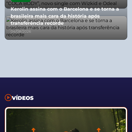
07/07/2026
Kerolin assina com o Barcelona e se torna a
brasileira mais cara da história após
transferência recorde
04/08/2026
VÍDEOS