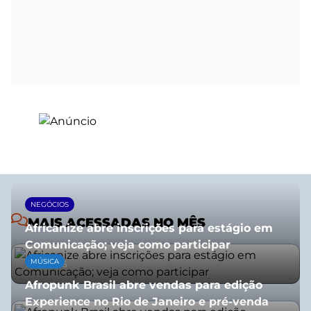
NEGÓCIOS
MAIS ACESSADAS NO MÊS
Africanize abre inscrições para estágio em
Comunicação; veja como participar
MÚSICA
13/01/2026
Afropunk Brasil abre vendas para edição
Experience no Rio de Janeiro e pré-venda