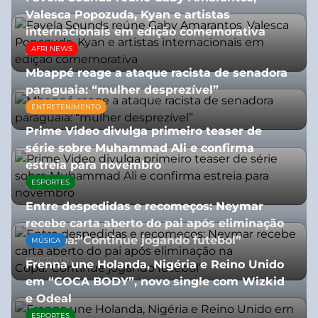
Valesca Popozuda, Kyan e artistas
internacionais em edição comemorativa
AFRI NEWS
31/07/2026
Mbappé reage a ataque racista de senadora
paraguaia: “mulher desprezível”
ENTRETENIMENTO
07/07/2026
Prime Video divulga primeiro teaser de
série sobre Muhammad Ali e confirma
estreia para novembro
ESPORTES
07/07/2026
Entre despedidas e recomeços: Neymar
recebe carta aberto do pai após eliminação
na Copa:“Continue jogando futebol”
MÚSICA
07/07/2026
Frenna une Holanda, Nigéria e Reino Unido
em “COCA BODY”, novo single com Wizkid
e Odeal
ESPORTES