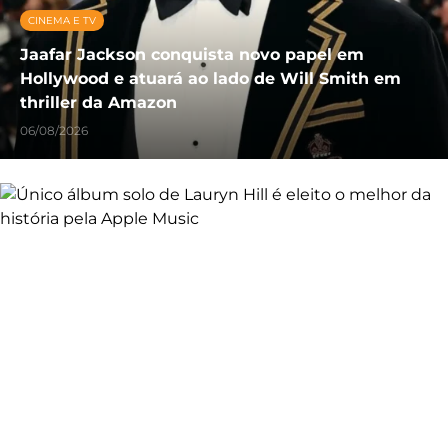
CINEMA E TV
Jaafar Jackson conquista novo papel em
Hollywood e atuará ao lado de Will Smith em
thriller da Amazon
06/08/2026