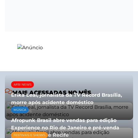
AFRI NEWS
MAIS ACESSADAS NO MÊS
Érika Leal, jornalista da TV Record Brasília,
morre após acidente doméstico
MÚSICA
08/07/2026
Afropunk Brasil abre vendas para edição
Experience no Rio de Janeiro e pré-venda
para Salvador e Recife
FESTIVAIS E SHOWS