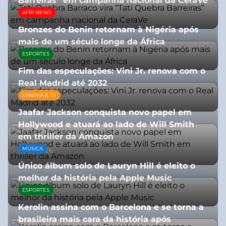
Barreiras” em campanha nacional da CeraVe
AFRI NEWS
08/07/2026
Bronzes do Benin retornam à Nigéria após
mais de um século longe da África
ESPORTES
08/07/2026
Fim das especulações: Vini Jr. renova com o
Real Madrid até 2032
CINEMA E TV
06/08/2026
Jaafar Jackson conquista novo papel em
Hollywood e atuará ao lado de Will Smith
em thriller da Amazon
MÚSICA
06/08/2026
Único álbum solo de Lauryn Hill é eleito o
melhor da história pela Apple Music
ESPORTES
06/08/2026
Kerolin assina com o Barcelona e se torna a
brasileira mais cara da história após