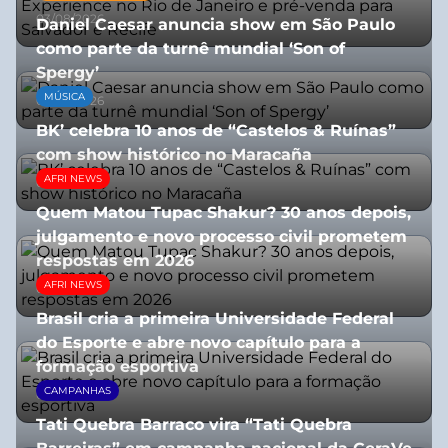
03/08/2026
Daniel Caesar anuncia show em São Paulo
como parte da turnê mundial ‘Son of
Spergy’
MÚSICA
05/08/2026
BK’ celebra 10 anos de “Castelos & Ruínas”
com show histórico no Maracaña
AFRI NEWS
06/08/2026
Quem Matou Tupac Shakur? 30 anos depois,
julgamento e novo processo civil prometem
respostas em 2026
AFRI NEWS
05/08/2026
Brasil cria a primeira Universidade Federal
do Esporte e abre novo capítulo para a
formação esportiva
CAMPANHAS
08/07/2026
Tati Quebra Barraco vira “Tati Quebra