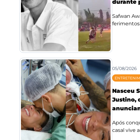
durante 
Safwan Awae
ferimentos;
05/08/2026
ENTRETENI
Nasceu S
Justino,
anunciam
Após conqui
casal vive 