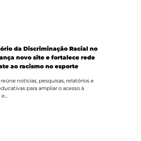
ório da Discriminação Racial no
ança novo site e fortalece rede
te ao racismo no esporte
reúne notícias, pesquisas, relatórios e
 educativas para ampliar o acesso à
e...