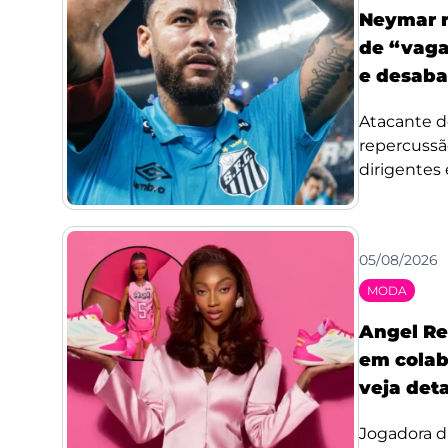
Neymar r
de “vaga
e desaba
Atacante d
repercussã
dirigentes 
05/08/2026
MODA
Angel Re
em colab
veja det
Jogadora d