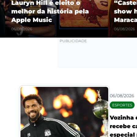
Lauryn Hill é eleito o
“Castel
melhor da história pela
show hi
Apple Music
Maracañ
06/08/2026
06/08/2026
06/08/2026
ESPORTES
Vozinha 
recebe c
especial 