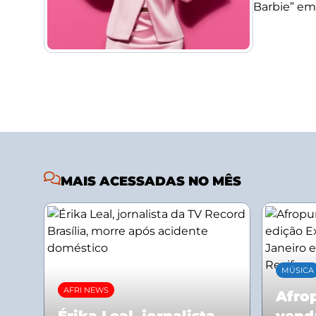
Barbie” em
MAIS ACESSADAS NO MÊS
MÚSICA
AFRI NEWS
Afrop
Érika Leal, jornalista
vend