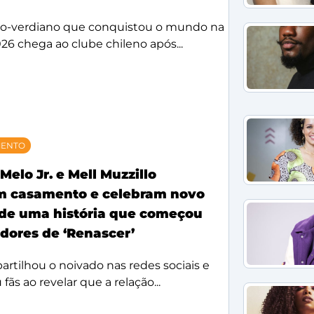
bo-verdiano que conquistou o mundo na
26 chega ao clube chileno após...
MENTO
Melo Jr. e Mell Muzzillo
m casamento e celebram novo
 de uma história que começou
idores de ‘Renascer’
rtilhou o noivado nas redes sociais e
ãs ao revelar que a relação...