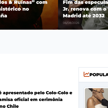
os & Ruínas” com
Fim das especulaçõ
stórico no
Jr. renova com o R
a
Madrid até 2032
06/08/2026
POPUL
é apresentado pelo Colo-Colo e
amisa oficial em cerimônia
no Chile