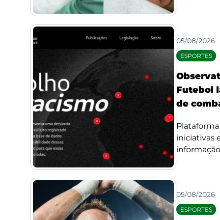
05/08/2026
ESPORTES
Observat
Futebol l
de comba
Plataforma 
iniciativas
informação 
05/08/2026
ESPORTES