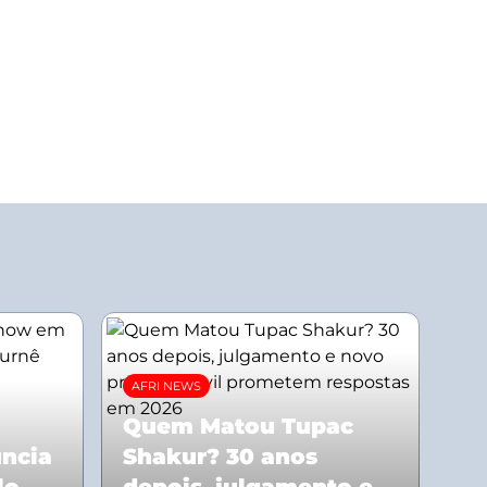
AFRI NEWS
Quem Matou Tupac
uncia
Shakur? 30 anos
lo
depois, julgamento e