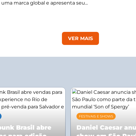
 uma marca global e apresenta seu...
VER MAIS
FESTIVAIS E SHOWS
unk Brasil abre
Daniel Caesar an
as para edição
show em São Pau