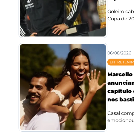
Goleiro ca
Copa de 20
06/08/2026
ENTRETENI
Marcello 
anuncia
capítulo
nos bast
Casal compa
emocionou f