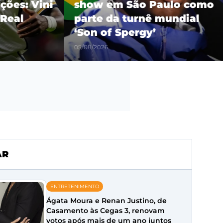
es: Vini
show em São Paulo como
eal
parte da turnê mundial
‘Son of Spergy’
05/08/2026
AR
ENTRETENIMENTO
Ágata Moura e Renan Justino, de
Casamento às Cegas 3, renovam
votos após mais de um ano juntos